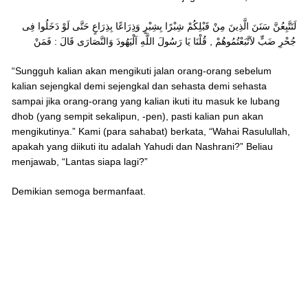
لَتَتَّبِعُنَّ سَنَنَ الَّذِينَ مِنْ قَبْلِكُمْ شِبْرًا بِشِبْرٍ وَذِرَاعًا بِذِرَاعٍ حَتَّى لَوْ دَخَلُوا فِى
جُحْرِ ضَبٍّ لاَتَّبَعْتُمُوهُمْ , قُلْنَا يَا رَسُولَ اللَّهِ آلْيَهُودَ وَالنَّصَارَى قَالَ : فَمَنْ
“Sungguh kalian akan mengikuti jalan orang-orang sebelum
kalian sejengkal demi sejengkal dan sehasta demi sehasta
sampai jika orang-orang yang kalian ikuti itu masuk ke lubang
dhob (yang sempit sekalipun, -pen), pasti kalian pun akan
mengikutinya.” Kami (para sahabat) berkata, “Wahai Rasulullah,
apakah yang diikuti itu adalah Yahudi dan Nashrani?” Beliau
menjawab, “Lantas siapa lagi?”
Demikian semoga bermanfaat.