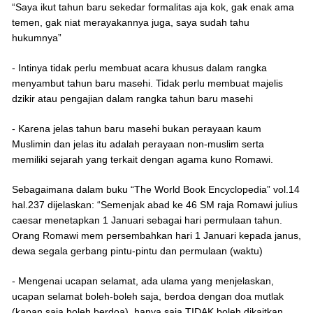
“Saya ikut tahun baru sekedar formalitas aja kok, gak enak ama
temen, gak niat merayakannya juga, saya sudah tahu
hukumnya”
- Intinya tidak perlu membuat acara khusus dalam rangka
menyambut tahun baru masehi. Tidak perlu membuat majelis
dzikir atau pengajian dalam rangka tahun baru masehi
- Karena jelas tahun baru masehi bukan perayaan kaum
Muslimin dan jelas itu adalah perayaan non-muslim serta
memiliki sejarah yang terkait dengan agama kuno Romawi.
Sebagaimana dalam buku “The World Book Encyclopedia” vol.14
hal.237 dijelaskan: “Semenjak abad ke 46 SM raja Romawi julius
caesar menetapkan 1 Januari sebagai hari permulaan tahun.
Orang Romawi mem persembahkan hari 1 Januari kepada janus,
dewa segala gerbang pintu-pintu dan permulaan (waktu)
- Mengenai ucapan selamat, ada ulama yang menjelaskan,
ucapan selamat boleh-boleh saja, berdoa dengan doa mutlak
(kapan saja boleh berdoa), hanya saja TIDAK boleh dikaitkan