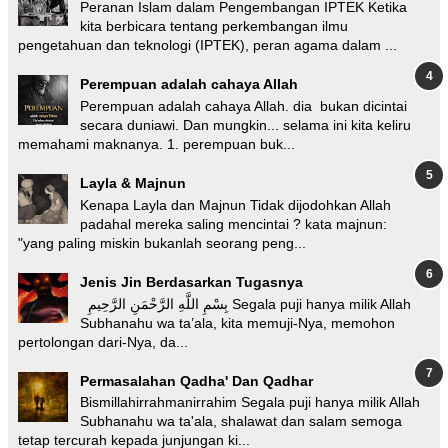
Peranan Islam dalam Pengembangan IPTEK Ketika
kita berbicara tentang perkembangan ilmu
pengetahuan dan teknologi (IPTEK), peran agama dalam ...
Perempuan adalah cahaya Allah
Perempuan adalah cahaya Allah. dia bukan dicintai
secara duniawi. Dan mungkin... selama ini kita keliru
memahami maknanya. 1. perempuan buk...
Layla & Majnun
Kenapa Layla dan Majnun Tidak dijodohkan Allah
padahal mereka saling mencintai ? kata majnun:
"yang paling miskin bukanlah seorang peng...
Jenis Jin Berdasarkan Tugasnya
بِسْمِ اللَّهِ الرَّحْمَنِ الرَّحِيمِ Segala puji hanya milik Allah
Subhanahu wa ta’ala, kita memuji-Nya, memohon
pertolongan dari-Nya, da...
Permasalahan Qadha' Dan Qadhar
Bismillahirrahmanirrahim Segala puji hanya milik Allah
Subhanahu wa ta'ala, shalawat dan salam semoga
tetap tercurah kepada junjungan ki...