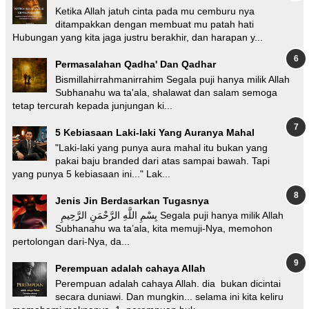
Ketika Allah jatuh cinta pada mu cemburu nya
ditampakkan dengan membuat mu patah hati
Hubungan yang kita jaga justru berakhir, dan harapan y...
Permasalahan Qadha' Dan Qadhar
Bismillahirrahmanirrahim Segala puji hanya milik Allah
Subhanahu wa ta'ala, shalawat dan salam semoga
tetap tercurah kepada junjungan ki...
5 Kebiasaan Laki-laki Yang Auranya Mahal
"Laki-laki yang punya aura mahal itu bukan yang
pakai baju branded dari atas sampai bawah. Tapi
yang punya 5 kebiasaan ini..." Lak...
Jenis Jin Berdasarkan Tugasnya
بِسْمِ اللَّهِ الرَّحْمَنِ الرَّحِيمِ Segala puji hanya milik Allah
Subhanahu wa ta’ala, kita memuji-Nya, memohon
pertolongan dari-Nya, da...
Perempuan adalah cahaya Allah
Perempuan adalah cahaya Allah. dia bukan dicintai
secara duniawi. Dan mungkin... selama ini kita keliru