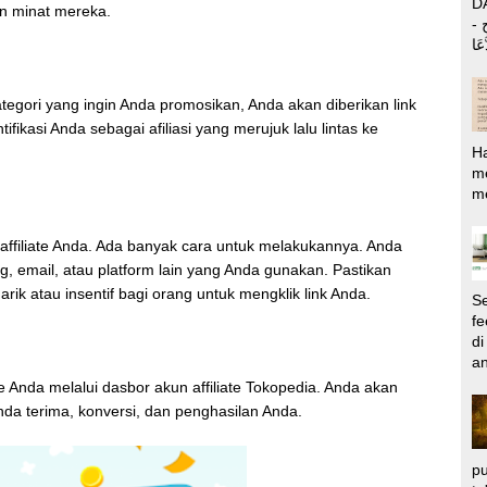
DALAM
n minat mereka.
ِ ج
tegori yang ingin Anda promosikan, Anda akan diberikan link
tifikasi Anda sebagai afiliasi yang merujuk lalu lintas ke
H
m
me
 affiliate Anda. Ada banyak cara untuk melakukannya. Anda
g, email, atau platform lain yang Anda gunakan. Pastikan
k atau insentif bagi orang untuk mengklik link Anda.
Se
fe
di
an
te Anda melalui dasbor akun affiliate Tokopedia. Anda akan
nda terima, konversi, dan penghasilan Anda.
pu