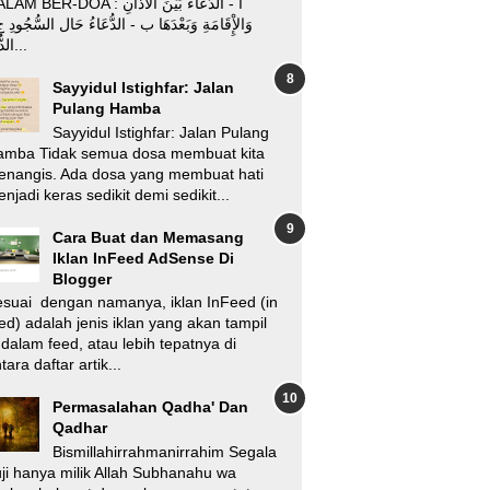
 BER-DOA : أ - الدُّعَاءُ بَيْنَ الأَْذَانِ
وَالإِْقَامَةِ وَبَعْدَهَا ب - الدُّعَاءُ حَال السُّجُود -
الدُّعَا...
Sayyidul Istighfar: Jalan
Pulang Hamba
Sayyidul Istighfar: Jalan Pulang
amba Tidak semua dosa membuat kita
enangis. Ada dosa yang membuat hati
njadi keras sedikit demi sedikit...
Cara Buat dan Memasang
Iklan InFeed AdSense Di
Blogger
suai dengan namanya, iklan InFeed (in
ed) adalah jenis iklan yang akan tampil
 dalam feed, atau lebih tepatnya di
tara daftar artik...
Permasalahan Qadha' Dan
Qadhar
Bismillahirrahmanirrahim Segala
ji hanya milik Allah Subhanahu wa