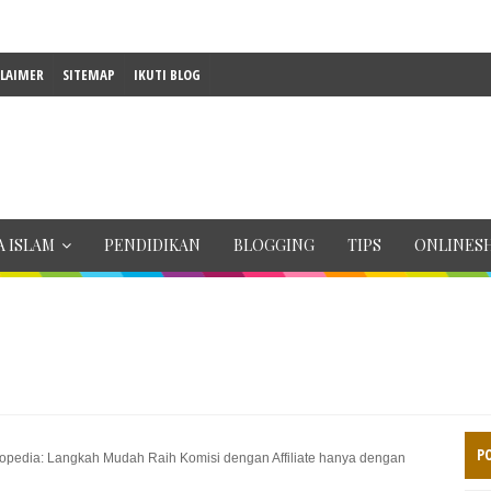
CLAIMER
SITEMAP
IKUTI BLOG
 ISLAM
PENDIDIKAN
BLOGGING
TIPS
ONLINES
P
okopedia: Langkah Mudah Raih Komisi dengan Affiliate hanya dengan