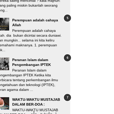
reka saling mencintai ? kata majnun:
ang paling miskin bukanlah seorang
ng...
Perempuan adalah cahaya
Allah
Perempuan adalah cahaya
lah. dia bukan dicintai secara duniawi.
n mungkin... selama ini kita keliru
emahami maknanya. 1. perempuan
k...
Peranan Islam dalam
Pengembangan IPTEK
Peranan Islam dalam
engembangan IPTEK Ketika kita
rbicara tentang perkembangan ilmu
ngetahuan dan teknologi (IPTEK),
ran agama dalam ...
WAKTU-WAKTU MUSTAJAB
DALAM BER-DOA :
WAKTU-WAKTU MUSTAJAB