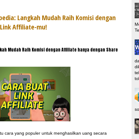
kopedia: Langkah Mudah Raih Komisi dengan
Me
Link Affiliate-mu!
T
ngkah Mudah Raih Komisi dengan Affiliate hanya dengan Share
d
d
te
to
so
satu cara yang populer untuk menghasilkan uang secara