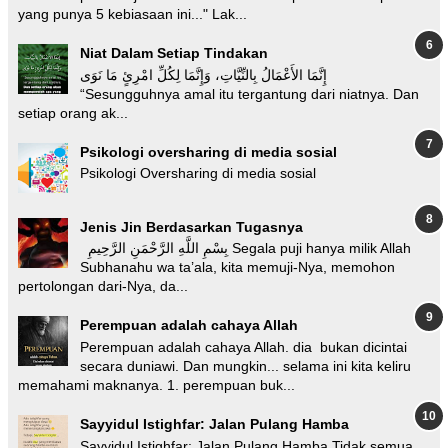
yang punya 5 kebiasaan ini..." Lak...
Niat Dalam Setiap Tindakan
إِنَّمَا الأَعْمَالُ بِالنِّيَّاتِ، وَإِنَّمَا لِكُلِّ امْرِئٍ مَا نَوَى
“Sesungguhnya amal itu tergantung dari niatnya. Dan
setiap orang ak...
Psikologi oversharing di media sosial
Psikologi Oversharing di media sosial
Jenis Jin Berdasarkan Tugasnya
بِسْمِ اللَّهِ الرَّحْمَنِ الرَّحِيمِ Segala puji hanya milik Allah
Subhanahu wa ta’ala, kita memuji-Nya, memohon
pertolongan dari-Nya, da...
Perempuan adalah cahaya Allah
Perempuan adalah cahaya Allah. dia bukan dicintai
secara duniawi. Dan mungkin... selama ini kita keliru
memahami maknanya. 1. perempuan buk...
Sayyidul Istighfar: Jalan Pulang Hamba
Sayyidul Istighfar: Jalan Pulang Hamba Tidak semua