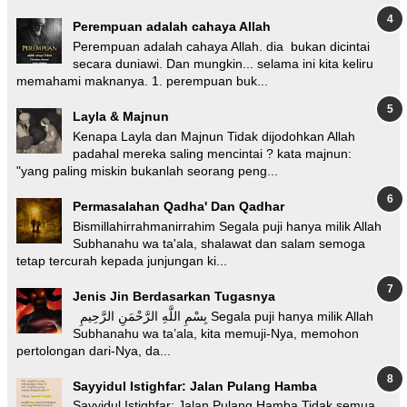
Perempuan adalah cahaya Allah
Perempuan adalah cahaya Allah. dia bukan dicintai
secara duniawi. Dan mungkin... selama ini kita keliru
memahami maknanya. 1. perempuan buk...
Layla & Majnun
Kenapa Layla dan Majnun Tidak dijodohkan Allah
padahal mereka saling mencintai ? kata majnun:
"yang paling miskin bukanlah seorang peng...
Permasalahan Qadha' Dan Qadhar
Bismillahirrahmanirrahim Segala puji hanya milik Allah
Subhanahu wa ta'ala, shalawat dan salam semoga
tetap tercurah kepada junjungan ki...
Jenis Jin Berdasarkan Tugasnya
بِسْمِ اللَّهِ الرَّحْمَنِ الرَّحِيمِ Segala puji hanya milik Allah
Subhanahu wa ta’ala, kita memuji-Nya, memohon
pertolongan dari-Nya, da...
Sayyidul Istighfar: Jalan Pulang Hamba
Sayyidul Istighfar: Jalan Pulang Hamba Tidak semua