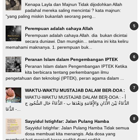
Kenapa Layla dan Majnun Tidak dijodohkan Allah
padahal mereka saling mencintai ? kata majnun:
"yang paling miskin bukanlah seorang peng...
Perempuan adalah cahaya Allah
Perempuan adalah cahaya Allah. dia bukan dicintai
secara duniawi. Dan mungkin... selama ini kita keliru
memahami maknanya. 1. perempuan buk...
Peranan Islam dalam Pengembangan IPTEK
Peranan Islam dalam Pengembangan IPTEK Ketika
kita berbicara tentang perkembangan ilmu
pengetahuan dan teknologi (IPTEK), peran agama dalam ...
WAKTU-WAKTU MUSTAJAB DALAM BER-DOA :
WAKTU-WAKTU MUSTAJAB DALAM BER-DOA : أ -
الدُّعَاءُ بَيْنَ الأَْذَانِ وَالإِْقَامَةِ وَبَعْدَهَا ب - الدُّعَاءُ حَال السُّجُودِ ج
- الدُّعَا...
Sayyidul Istighfar: Jalan Pulang Hamba
Sayyidul Istighfar: Jalan Pulang Hamba Tidak semua
dosa membuat kita menangis. Ada dosa yang
membuat hati menjadi keras sedikit demi sedikit...