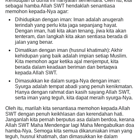
Kehidupan di dunia ini hanyalah sementara. Oleh itu, kita
sebagai hamba Allah SWT hendaklah senantiasa
memohon kepada-Nya agar:
Dihidupkan dengan iman:
Iman adalah anugerah
terindah yang perlu kita jaga sepanjang hayat.
Dengan iman, hati kita akan tenang, jiwa kita akan
tenteram, dan langkah kita akan sentiasa berada di
jalan yang benar.
Dimatikan dengan iman (husnul khatimah):
Akhir
kehidupan yang baik adalah impian setiap Muslim.
Kita memohon agar ketika ajal menjemput, kita
berada dalam keadaan beriman dan bertaqwa
kepada Allah SWT.
Dimasukkan ke dalam surga-Nya dengan iman:
Syurga adalah tempat abadi yang penuh kenikmatan.
Hanya dengan rahmat dan kasih sayang Allah SWT,
serta iman yang teguh, kita dapat meraih syurga-Nya.
Oleh itu, marilah kita senantiasa memohon kepada Allah
SWT dengan penuh keikhlasan dan kerendahan hati.
Janganlah kita pernah berputus asa dalam berdoa, kerana
Allah SWT Maha Mendengar lagi Maha Mengabulkan doa
hamba-Nya. Semoga kita semua dikaruniakan iman yang
teguh, husnul khatimah, dan dimasukkan ke dalam