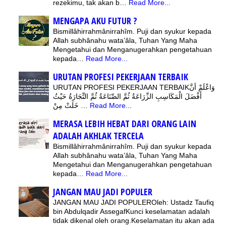
rezekimu, tak akan b…
Read More...
MENGAPA AKU FUTUR ?
Bismillâhirrahmânirrahîm. Puji dan syukur kepada
Allah subhânahu wata’âla, Tuhan Yang Maha
Mengetahui dan Menganugerahkan pengetahuan
kepada…
Read More...
URUTAN PROFESI PEKERJAAN TERBAIK
URUTAN PROFESI PEKERJAAN TERBAIKوَاعْلَمْ أَنَّ
أَفْضَلَ الْمَكَاسِبِ الزِّرَاعَةُ ثُمَّ الصِّنَاعَةُ ثُمَّ التِّجَارَةُ حَيْثُ
خَلَتْ مِنْ …
Read More...
MERASA LEBIH HEBAT DARI ORANG LAIN
ADALAH AKHLAK TERCELA
Bismillâhirrahmânirrahîm. Puji dan syukur kepada
Allah subhânahu wata’âla, Tuhan Yang Maha
Mengetahui dan Menganugerahkan pengetahuan
kepada…
Read More...
JANGAN MAU JADI POPULER
JANGAN MAU JADI POPULEROleh: Ustadz Taufiq
bin Abdulqadir AssegafKunci keselamatan adalah
tidak dikenal oleh orang.Keselamatan itu akan ada