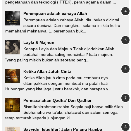
pengetahuan dan teknologi (IPTEK), peran agama dalam ...
Perempuan adalah cahaya Allah
Perempuan adalah cahaya Allah. dia bukan dicintai
secara duniawi. Dan mungkin... selama ini kita keliru
memahami maknanya. 1. perempuan buk...
Layla & Majnun
Kenapa Layla dan Majnun Tidak dijodohkan Allah
padahal mereka saling mencintai ? kata majnun:
"yang paling miskin bukanlah seorang peng...
Ketika Allah Jatuh Cinta
Ketika Allah jatuh cinta pada mu cemburu nya
ditampakkan dengan membuat mu patah hati
Hubungan yang kita jaga justru berakhir, dan harapan y...
Permasalahan Qadha' Dan Qadhar
Bismillahirrahmanirrahim Segala puji hanya milik Allah
Subhanahu wa ta'ala, shalawat dan salam semoga
tetap tercurah kepada junjungan ki...
Sayyidul Istighfar: Jalan Pulang Hamba