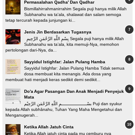
Permasalahan Qadha' Dan Qadhar
Bismillahirrahmanirrahim Segala puji hanya milik Allah
Subhanahu wa ta'ala, shalawat dan salam semoga
tetap tercurah kepada junjungan ki...
Jenis Jin Berdasarkan Tugasnya
بِسْمِ اللَّهِ الرَّحْمَنِ الرَّحِيمِ Segala puji hanya milik Allah
Subhanahu wa ta’ala, kita memuji-Nya, memohon
pertolongan dari-Nya, da...
Sayyidul Istighfar: Jalan Pulang Hamba
Sayyidul Istighfar: Jalan Pulang Hamba Tidak semua
dosa membuat kita menangis. Ada dosa yang
membuat hati menjadi keras sedikit demi sedikit...
Do'a Agar Pasangan Dan Anak Menjadi Penyejuk
Mata
بسْـــــــــــــــــــــمِ اللّهِ الرَّحْمَنِ الرَّحِيْم Puji dan syukur
kepada Allah subhânahu, Tuhan Yang Maha Mengetahui dan
Menganugerah...
Ketika Allah Jatuh Cinta
Ketika Allah jatuh cinta pada mu cemburu nya