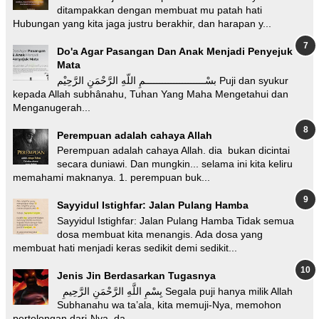
ditampakkan dengan membuat mu patah hati
Hubungan yang kita jaga justru berakhir, dan harapan y...
Do'a Agar Pasangan Dan Anak Menjadi Penyejuk
Mata
بسْـــــــــــــــــــــمِ اللّهِ الرَّحْمَنِ الرَّحِيْم Puji dan syukur
kepada Allah subhânahu, Tuhan Yang Maha Mengetahui dan
Menganugerah...
Perempuan adalah cahaya Allah
Perempuan adalah cahaya Allah. dia bukan dicintai
secara duniawi. Dan mungkin... selama ini kita keliru
memahami maknanya. 1. perempuan buk...
Sayyidul Istighfar: Jalan Pulang Hamba
Sayyidul Istighfar: Jalan Pulang Hamba Tidak semua
dosa membuat kita menangis. Ada dosa yang
membuat hati menjadi keras sedikit demi sedikit...
Jenis Jin Berdasarkan Tugasnya
بِسْمِ اللَّهِ الرَّحْمَنِ الرَّحِيمِ Segala puji hanya milik Allah
Subhanahu wa ta’ala, kita memuji-Nya, memohon
pertolongan dari-Nya, da...