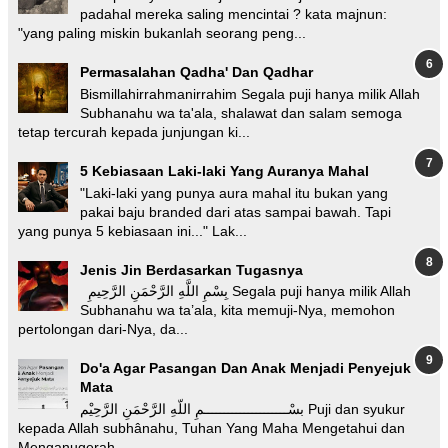
padahal mereka saling mencintai ? kata majnun:
"yang paling miskin bukanlah seorang peng...
Permasalahan Qadha' Dan Qadhar
Bismillahirrahmanirrahim Segala puji hanya milik Allah
Subhanahu wa ta'ala, shalawat dan salam semoga
tetap tercurah kepada junjungan ki...
5 Kebiasaan Laki-laki Yang Auranya Mahal
"Laki-laki yang punya aura mahal itu bukan yang
pakai baju branded dari atas sampai bawah. Tapi
yang punya 5 kebiasaan ini..." Lak...
Jenis Jin Berdasarkan Tugasnya
بِسْمِ اللَّهِ الرَّحْمَنِ الرَّحِيمِ Segala puji hanya milik Allah
Subhanahu wa ta’ala, kita memuji-Nya, memohon
pertolongan dari-Nya, da...
Do'a Agar Pasangan Dan Anak Menjadi Penyejuk
Mata
بسْـــــــــــــــــــــمِ اللّهِ الرَّحْمَنِ الرَّحِيْم Puji dan syukur
kepada Allah subhânahu, Tuhan Yang Maha Mengetahui dan
Menganugerah...