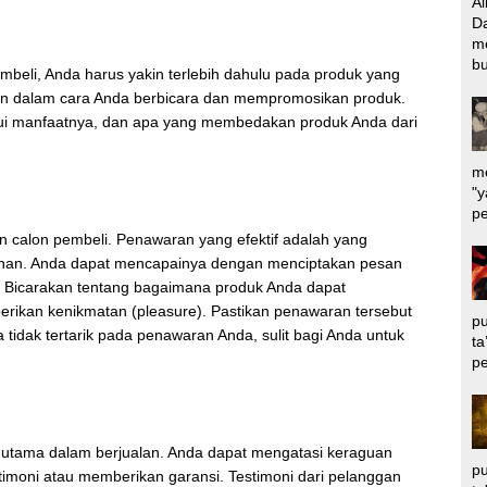
Al
Da
m
bu
beli, Anda harus yakin terlebih dahulu pada produk yang
min dalam cara Anda berbicara dan mempromosikan produk.
ahui manfaatnya, dan apa yang membedakan produk Anda dari
me
"y
pe
 calon pembeli. Penawaran yang efektif adalah yang
inan. Anda dapat mencapainya dengan menciptakan pesan
 Bicarakan tentang bagaimana produk Anda dapat
ikan kenikmatan (pleasure). Pastikan penawaran tersebut
pu
a tidak tertarik pada penawaran Anda, sulit bagi Anda untuk
ta
pe
 utama dalam berjualan. Anda dapat mengatasi keraguan
pu
moni atau memberikan garansi. Testimoni dari pelanggan