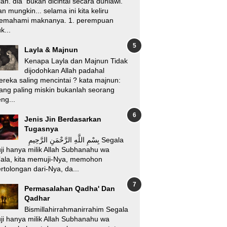
lah. dia bukan dicintai secara duniawi.
n mungkin... selama ini kita keliru
emahami maknanya. 1. perempuan
k...
Layla & Majnun
Kenapa Layla dan Majnun Tidak
dijodohkan Allah padahal
reka saling mencintai ? kata majnun:
ang paling miskin bukanlah seorang
ng...
Jenis Jin Berdasarkan
Tugasnya
بِسْمِ اللَّهِ الرَّحْمَنِ الرَّحِيمِ Segala
ji hanya milik Allah Subhanahu wa
’ala, kita memuji-Nya, memohon
rtolongan dari-Nya, da...
Permasalahan Qadha' Dan
Qadhar
Bismillahirrahmanirrahim Segala
ji hanya milik Allah Subhanahu wa