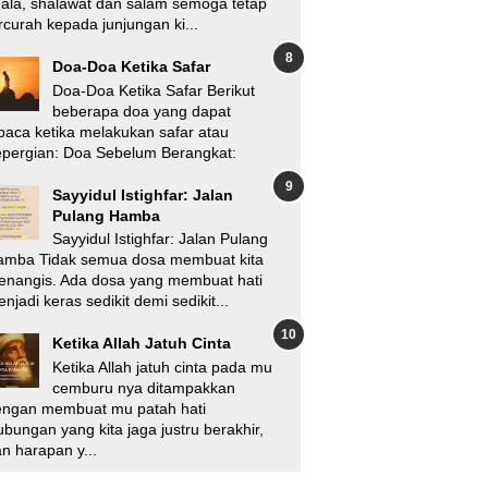
'ala, shalawat dan salam semoga tetap
rcurah kepada junjungan ki...
Doa-Doa Ketika Safar
Doa-Doa Ketika Safar Berikut
beberapa doa yang dapat
baca ketika melakukan safar atau
pergian: Doa Sebelum Berangkat:
Sayyidul Istighfar: Jalan
Pulang Hamba
Sayyidul Istighfar: Jalan Pulang
amba Tidak semua dosa membuat kita
enangis. Ada dosa yang membuat hati
njadi keras sedikit demi sedikit...
Ketika Allah Jatuh Cinta
Ketika Allah jatuh cinta pada mu
cemburu nya ditampakkan
engan membuat mu patah hati
bungan yang kita jaga justru berakhir,
n harapan y...