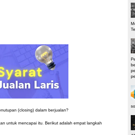
Me
T
P
be
pe
pe
so
nutupan (closing) dalam berjualan?
an untuk mencapai itu. Berikut adalah empat langkah