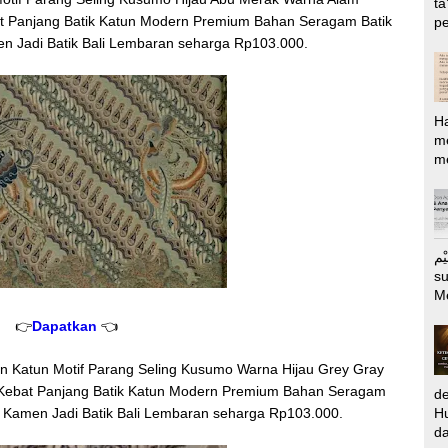
ta
at Panjang Batik Katun Modern Premium Bahan Seragam Batik
pe
n Jadi Batik Bali Lembaran seharga Rp103.000.
H
m
me
الرَّحِيْم Puj
s
M
👉
Dapatkan
👈
Katun Motif Parang Seling Kusumo Warna Hijau Grey Gray
 Kebat Panjang Batik Katun Modern Premium Bahan Seragam
d
Hu
h Kamen Jadi Batik Bali Lembaran seharga Rp103.000.
da