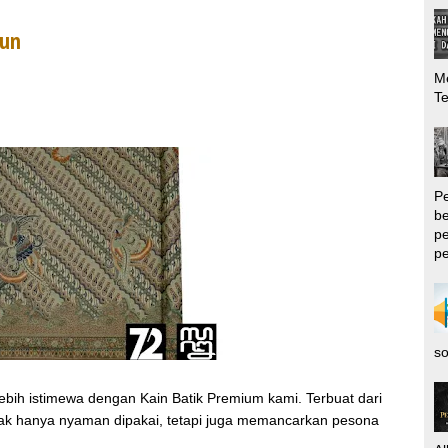
tun
Me
T
P
be
pe
pe
so
ih istimewa dengan Kain Batik Premium kami. Terbuat dari
 tidak hanya nyaman dipakai, tetapi juga memancarkan pesona