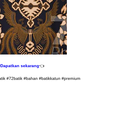

Dapatkan sekarang
👈
atik #72batik #bahan #batikkatun #premium