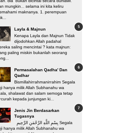
lah. dia bukan dicintai secara duniawi.
n mungkin... selama ini kita keliru
emahami maknanya. 1. perempuan
k...
Layla & Majnun
Kenapa Layla dan Majnun Tidak
dijodohkan Allah padahal
reka saling mencintai ? kata majnun:
ang paling miskin bukanlah seorang
ng...
Permasalahan Qadha' Dan
Qadhar
Bismillahirrahmanirrahim Segala
ji hanya milik Allah Subhanahu wa
'ala, shalawat dan salam semoga tetap
rcurah kepada junjungan ki...
Jenis Jin Berdasarkan
Tugasnya
بِسْمِ اللَّهِ الرَّحْمَنِ الرَّحِيمِ Segala
ji hanya milik Allah Subhanahu wa