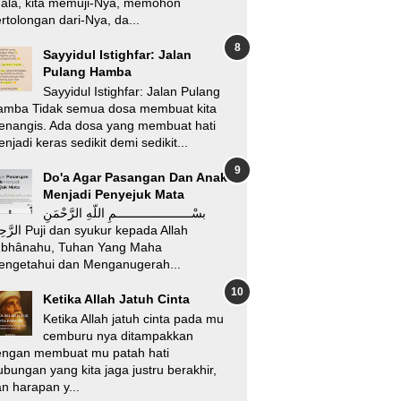
’ala, kita memuji-Nya, memohon
rtolongan dari-Nya, da...
Sayyidul Istighfar: Jalan
Pulang Hamba
Sayyidul Istighfar: Jalan Pulang
amba Tidak semua dosa membuat kita
enangis. Ada dosa yang membuat hati
njadi keras sedikit demi sedikit...
Do'a Agar Pasangan Dan Anak
Menjadi Penyejuk Mata
بسْـــــــــــــــــــــمِ اللّهِ الرَّحْمَنِ
i dan syukur kepada Allah
ubhânahu, Tuhan Yang Maha
engetahui dan Menganugerah...
Ketika Allah Jatuh Cinta
Ketika Allah jatuh cinta pada mu
cemburu nya ditampakkan
engan membuat mu patah hati
bungan yang kita jaga justru berakhir,
n harapan y...