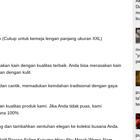
Al
Da
m
bu
m (Cukup untuk kemeja lengan panjang ukuran XXL)
me
"y
pe
akan kain dengan kualitas terbaik. Anda bisa merasakan kain
n dengan kulit.
ik dan cantik, memadukan keindahan tradisional dengan gaya
pu
ta
te
n kualitas produk kami. Jika Anda tidak puas, kami
dana 100%.
ang dan tambahkan sentuhan elegan ke koleksi busana Anda.
pu
tif Parang Seling Kusumo Hijau Abu Merak Warna Alam