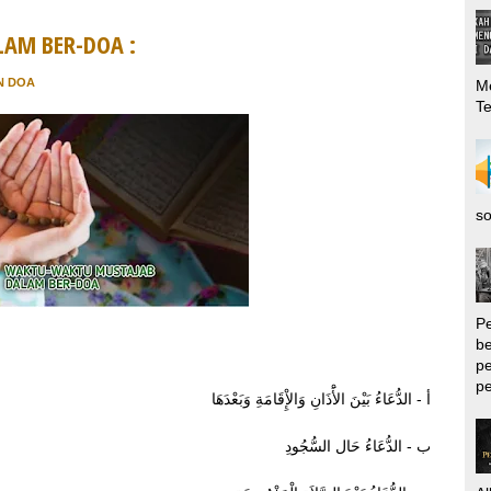
AM BER-DOA :
N DOA
Me
T
so
P
be
pe
pe
أ - الدُّعَاءُ بَيْنَ الأَْذَانِ وَالإِْقَامَةِ وَبَعْدَهَا
ب - الدُّعَاءُ حَال السُّجُودِ