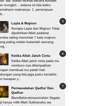
lah. dia bukan dicintai secara duniawi.
n mungkin... selama ini kita keliru
emahami maknanya. 1. perempuan
k...
Layla & Majnun
Kenapa Layla dan Majnun Tidak
dijodohkan Allah padahal
reka saling mencintai ? kata majnun:
ang paling miskin bukanlah seorang
ng...
Ketika Allah Jatuh Cinta
Ketika Allah jatuh cinta pada mu
cemburu nya ditampakkan
engan membuat mu patah hati
bungan yang kita jaga justru berakhir,
n harapan y...
Permasalahan Qadha' Dan
Qadhar
Bismillahirrahmanirrahim Segala
ji hanya milik Allah Subhanahu wa