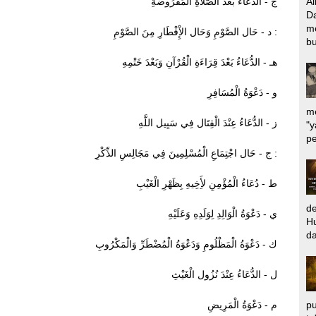
ج - الدُّعَاءُ بَعْدَ الصَّلاَةِ الْمَفْرُوضَةِ
Al
Da
m
د - حَال الصَّوْمِ وَحَال الإِْفْطَارِ مِنَ الصَّوْمِ :
bu
هـ - الدُّعَاءُ بَعْدَ قِرَاءَةِ الْقُرْآنِ وَبَعْدَ خَتْمِهِ
و - دَعْوَةُ الْمُسَافِرِ
me
ز - الدُّعَاءُ عِنْدَ الْقِتَال فِي سَبِيل اللَّهِ
"y
pe
ج - حَال اجْتِمَاعِ الْمُسْلِمِينَ فِي مَجَالِسِ الذِّكْرِ :
ط - دُعَاءُ الْمُؤْمِنِ لأَِخِيهِ بِظَهْرِ الْغَيْبِ
d
ي - دَعْوَةُ الْوَالِدِ لِوَلَدِهِ وَعَلَيْهِ
Hu
da
ك - دَعْوَةُ الْمَظْلُومِ وَدَعْوَةُ الْمُضْطَرِّ وَالْمَكْرُوبِ
ل - الدُّعَاءُ عِنْدَ نُزُول الْغَيْثِ
pu
م - دَعْوَةُ الْمَرِيضِ