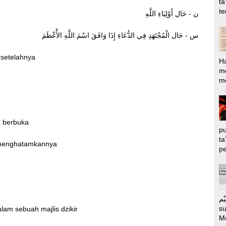
ta
te
ن - حَال أَوْلِيَاءِ اللَّهِ
س - حَال الْمُجْتَهَدِ فِي الدُّعَاءِ إِذَا وَافَقَ اسْمَ اللَّهِ الأَْعْظَمَ
 setelahnya
H
m
me
a berbuka
pu
ta
 menghatamkannya
pe
الرَّحِيْم Puj
s
lam sebuah majlis dzikir
M