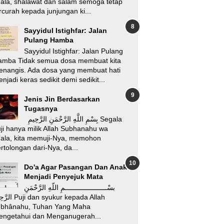
'ala, shalawat dan salam semoga tetap
rcurah kepada junjungan ki...
Sayyidul Istighfar: Jalan
Pulang Hamba
Sayyidul Istighfar: Jalan Pulang
amba Tidak semua dosa membuat kita
enangis. Ada dosa yang membuat hati
njadi keras sedikit demi sedikit...
Jenis Jin Berdasarkan
Tugasnya
بِسْمِ اللَّهِ الرَّحْمَنِ الرَّحِيمِ Segala
ji hanya milik Allah Subhanahu wa
’ala, kita memuji-Nya, memohon
rtolongan dari-Nya, da...
Do'a Agar Pasangan Dan Anak
Menjadi Penyejuk Mata
بسْـــــــــــــــــــــمِ اللّهِ الرَّحْمَنِ
i dan syukur kepada Allah
ubhânahu, Tuhan Yang Maha
engetahui dan Menganugerah...