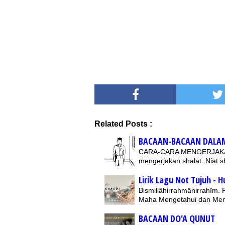
Related Posts :
BACAAN-BACAAN DALA
CARA-CARA MENGERJAKAN S
mengerjakan shalat. Niat 
Lirik Lagu Not Tujuh - 
Bismillâhirrahmânirrahîm.
Maha Mengetahui dan Me
BACAAN DO'A QUNUT