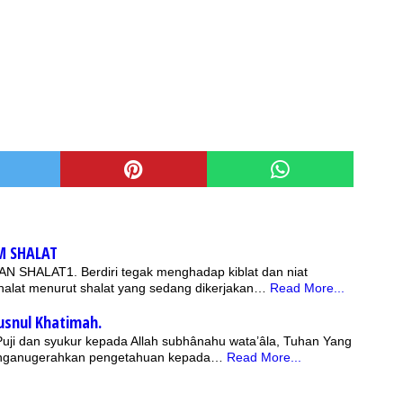
M SHALAT
HALAT1. Berdiri tegak menghadap kiblat dan niat
shalat menurut shalat yang sedang dikerjakan…
Read More...
Husnul Khatimah.
 Puji dan syukur kepada Allah subhânahu wata’âla, Tuhan Yang
nganugerahkan pengetahuan kepada…
Read More...