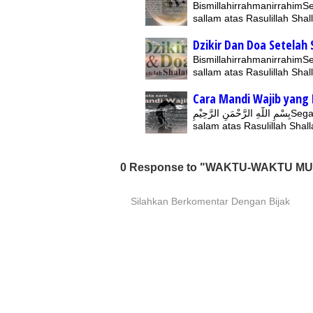
BismillahirrahmanirrahimSe
sallam atas Rasulillah Shal
Dzikir Dan Doa Setelah 
BismillahirrahmanirrahimSe
sallam atas Rasulillah Shal
Cara Mandi Wajib yang 
بِسْمِ اللّهِ الرَّحْمَنِ الرَّحِيْمِSegala puji hanya milik Allah, Rabb semesta alam. Shalawat dan
salam atas Rasulillah Shall
0 Response to "WAKTU-WAKTU M
Silahkan Berkomentar Dengan Bijak