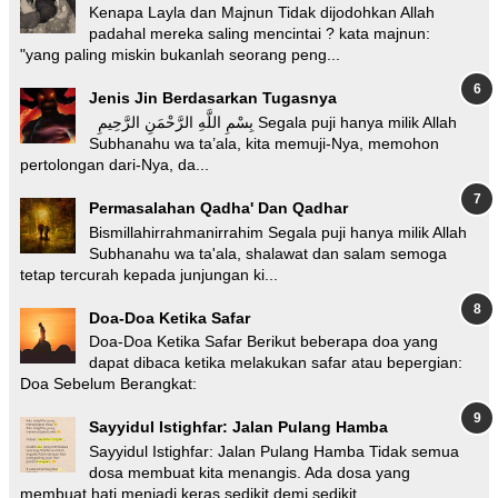
Kenapa Layla dan Majnun Tidak dijodohkan Allah
padahal mereka saling mencintai ? kata majnun:
"yang paling miskin bukanlah seorang peng...
Jenis Jin Berdasarkan Tugasnya
بِسْمِ اللَّهِ الرَّحْمَنِ الرَّحِيمِ Segala puji hanya milik Allah
Subhanahu wa ta’ala, kita memuji-Nya, memohon
pertolongan dari-Nya, da...
Permasalahan Qadha' Dan Qadhar
Bismillahirrahmanirrahim Segala puji hanya milik Allah
Subhanahu wa ta'ala, shalawat dan salam semoga
tetap tercurah kepada junjungan ki...
Doa-Doa Ketika Safar
Doa-Doa Ketika Safar Berikut beberapa doa yang
dapat dibaca ketika melakukan safar atau bepergian:
Doa Sebelum Berangkat:
Sayyidul Istighfar: Jalan Pulang Hamba
Sayyidul Istighfar: Jalan Pulang Hamba Tidak semua
dosa membuat kita menangis. Ada dosa yang
membuat hati menjadi keras sedikit demi sedikit...