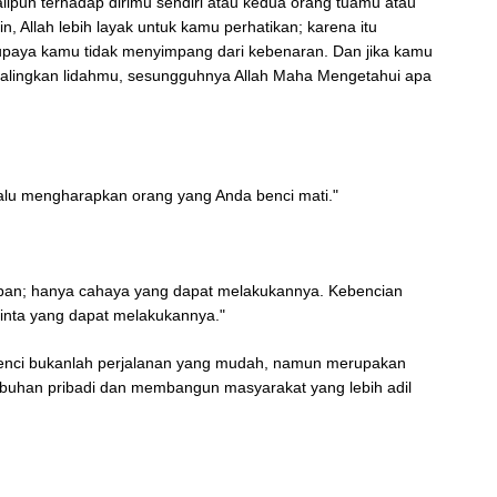
alipun terhadap dirimu sendiri atau kedua orang tuamu atau
n, Allah lebih layak untuk kamu perhatikan; karena itu
upaya kamu tidak menyimpang dari kebenaran. Dan jika kamu
alingkan lidahmu, sesungguhnya Allah Maha Mengetahui apa
lalu mengharapkan orang yang Anda benci mati."
apan; hanya cahaya yang dapat melakukannya. Kebencian
cinta yang dapat melakukannya."
 benci bukanlah perjalanan yang mudah, namun merupakan
buhan pribadi dan membangun masyarakat yang lebih adil