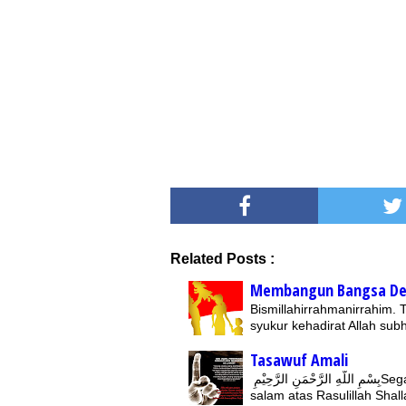
Related Posts :
Membangun Bangsa De
Bismillahirrahmanirrahim.
syukur kehadirat Allah su
Tasawuf Amali
بِسْمِ اللّهِ الرَّحْمَنِ الرَّحِيْمِSegala puji hanya milik Allah, Rabb semesta alam. Shalawat dan
salam atas Rasulillah Shal