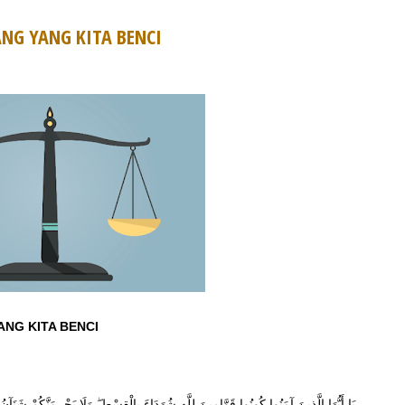
NG YANG KITA BENCI
NG KITA BENCI
يَا أَيُّهَا الَّذِينَ آمَنُوا كُونُوا قَوَّامِينَ لِلَّهِ شُهَدَاءَ بِالْقِسْطِ ۖ وَلَا يَجْرِمَنَّكُمْ شَنَآن ۖ