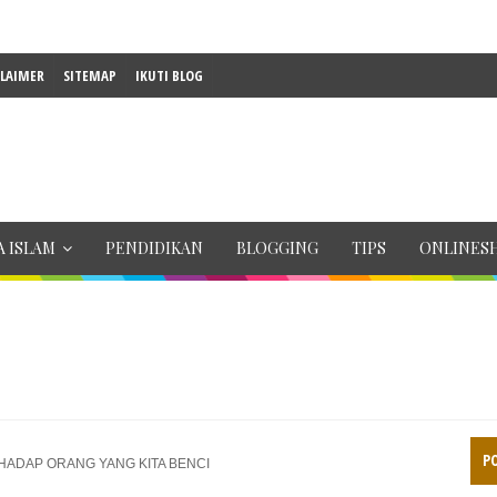
CLAIMER
SITEMAP
IKUTI BLOG
 ISLAM
PENDIDIKAN
BLOGGING
TIPS
ONLINES
P
HADAP ORANG YANG KITA BENCI