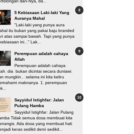
rtolongan dari-Nya, da...
5 Kebiasaan Laki-laki Yang
Auranya Mahal
"Laki-laki yang punya aura
hal itu bukan yang pakai baju branded
ri atas sampai bawah. Tapi yang punya
kebiasaan ini..." Lak...
Perempuan adalah cahaya
Allah
Perempuan adalah cahaya
lah. dia bukan dicintai secara duniawi.
n mungkin... selama ini kita keliru
emahami maknanya. 1. perempuan
k...
Sayyidul Istighfar: Jalan
Pulang Hamba
Sayyidul Istighfar: Jalan Pulang
amba Tidak semua dosa membuat kita
enangis. Ada dosa yang membuat hati
njadi keras sedikit demi sedikit...