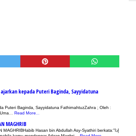
b Uma…
Read More...
AN MAGHRIB
HRIBHabib Hasan bin Abdullah Asy-Syathiri berkata:"إذا
سمعت أذان المغرب.. :"Apabila kamu mendengar Adzan Maghri…
Read More...