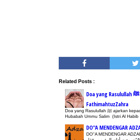
Related Posts :
Doa yang Rasulullah ﷺ ajarkan kepada Puteri Baginda, Sayyidatuna
FathimahtuzZahra
Doa yang Rasulullah ﷺ ajarkan kepada Puteri Baginda, Sayyidatuna FathimahtuzZahra ; Oleh :
Hubabah Ummu Salim (Istri Al Habi
DO''A MENDENGAR ADZ
DO''A MENDENGAR ADZAN MAG
فقل