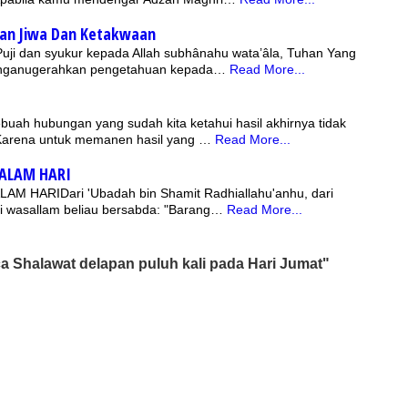
an Jiwa Dan Ketakwaan
 Puji dan syukur kepada Allah subhânahu wata’âla, Tuhan Yang
nganugerahkan pengetahuan kepada…
Read More...
uah hubungan yang sudah kita ketahui hasil akhirnya tidak
 Karena untuk memanen hasil yang …
Read More...
MALAM HARI
M HARIDari 'Ubadah bin Shamit Radhiallahu'anhu, dari
ihi wasallam beliau bersabda: "Barang…
Read More...
Shalawat delapan puluh kali pada Hari Jumat"