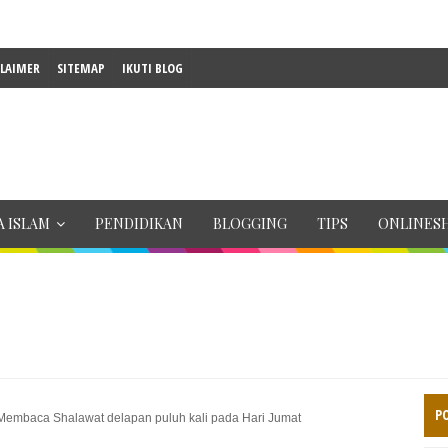
CLAIMER
SITEMAP
IKUTI BLOG
 ISLAM
PENDIDIKAN
BLOGGING
TIPS
ONLINES
P
embaca Shalawat delapan puluh kali pada Hari Jumat