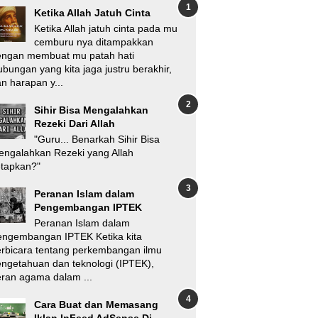
Ketika Allah Jatuh Cinta
Ketika Allah jatuh cinta pada mu
cemburu nya ditampakkan
engan membuat mu patah hati
bungan yang kita jaga justru berakhir,
n harapan y...
Sihir Bisa Mengalahkan
Rezeki Dari Allah
"Guru... Benarkah Sihir Bisa
ngalahkan Rezeki yang Allah
etapkan?"
Peranan Islam dalam
Pengembangan IPTEK
Peranan Islam dalam
engembangan IPTEK Ketika kita
rbicara tentang perkembangan ilmu
ngetahuan dan teknologi (IPTEK),
ran agama dalam ...
Cara Buat dan Memasang
Iklan InFeed AdSense Di