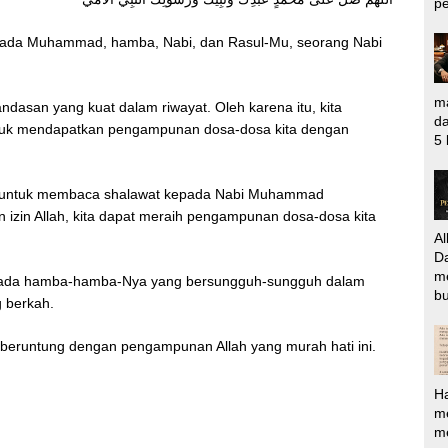
pe
epada Muhammad, hamba, Nabi, dan Rasul-Mu, seorang Nabi
ma
andasan yang kuat dalam riwayat. Oleh karena itu, kita
da
ntuk mendapatkan pengampunan dosa-dosa kita dengan
5 
mat untuk membaca shalawat kepada Nabi Muhammad
an izin Allah, kita dapat meraih pengampunan dosa-dosa kita
Al
Da
m
 kepada hamba-hamba-Nya yang bersungguh-sungguh dalam
bu
g berkah.
beruntung dengan pengampunan Allah yang murah hati ini.
H
m
me