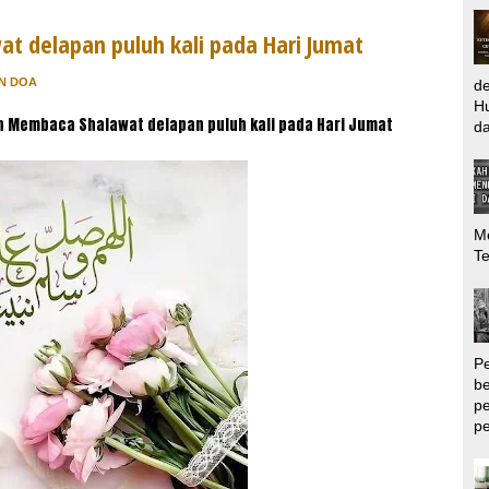
 delapan puluh kali pada Hari Jumat
N DOA
d
Hu
n Membaca Shalawat delapan puluh kali pada Hari Jumat
da
Me
T
P
be
pe
pe