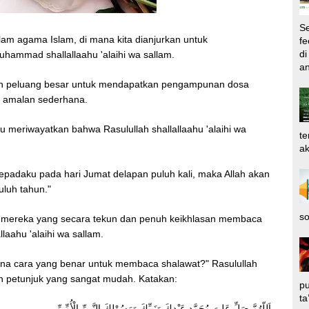
Se
lam agama Islam, di mana kita dianjurkan untuk
fe
di
ammad shallallaahu 'alaihi wa sallam.
an
buah peluang besar untuk mendapatkan pengampunan dosa
u amalan sederhana.
u meriwayatkan bahwa Rasulullah shallallaahu 'alaihi wa
te
ak
padaku pada hari Jumat delapan puluh kali, maka Allah akan
luh tahun."
so
bagi mereka yang secara tekun dan penuh keikhlasan membaca
aahu 'alaihi wa sallam.
na cara yang benar untuk membaca shalawat?" Rasulullah
an petunjuk yang sangat mudah. Katakan:
pu
ta
اَللّهُمَّ صَلِّ عَلىَ مُحَمَّدٍ عَبْدِكَ وَنَبِيِّكَ وَرَسُوْلِكَ النَّبِيِّ الْأُمِّيِّ