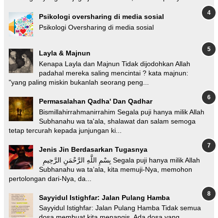
Psikologi oversharing di media sosial
Psikologi Oversharing di media sosial
Layla & Majnun
Kenapa Layla dan Majnun Tidak dijodohkan Allah
padahal mereka saling mencintai ? kata majnun:
"yang paling miskin bukanlah seorang peng...
Permasalahan Qadha' Dan Qadhar
Bismillahirrahmanirrahim Segala puji hanya milik Allah
Subhanahu wa ta'ala, shalawat dan salam semoga
tetap tercurah kepada junjungan ki...
Jenis Jin Berdasarkan Tugasnya
بِسْمِ اللَّهِ الرَّحْمَنِ الرَّحِيمِ Segala puji hanya milik Allah
Subhanahu wa ta’ala, kita memuji-Nya, memohon
pertolongan dari-Nya, da...
Sayyidul Istighfar: Jalan Pulang Hamba
Sayyidul Istighfar: Jalan Pulang Hamba Tidak semua
dosa membuat kita menangis. Ada dosa yang