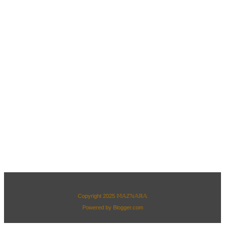
Copyright 2025
𝕄𝔸ℤℕ𝔸ℝ𝔸
Powered by
Blogger.com