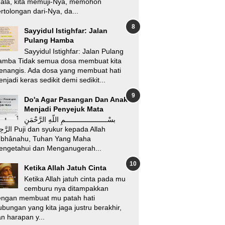
’ala, kita memuji-Nya, memohon
rtolongan dari-Nya, da...
Sayyidul Istighfar: Jalan
Pulang Hamba
Sayyidul Istighfar: Jalan Pulang
amba Tidak semua dosa membuat kita
enangis. Ada dosa yang membuat hati
njadi keras sedikit demi sedikit...
Do'a Agar Pasangan Dan Anak
Menjadi Penyejuk Mata
بسْـــــــــــــــــــــمِ اللّهِ الرَّحْمَنِ
i dan syukur kepada Allah
ubhânahu, Tuhan Yang Maha
engetahui dan Menganugerah...
Ketika Allah Jatuh Cinta
Ketika Allah jatuh cinta pada mu
cemburu nya ditampakkan
engan membuat mu patah hati
bungan yang kita jaga justru berakhir,
n harapan y...