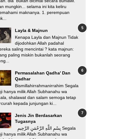
lah. dia bukan dicintai secara duniawi.
n mungkin... selama ini kita keliru
emahami maknanya. 1. perempuan
k...
Layla & Majnun
Kenapa Layla dan Majnun Tidak
dijodohkan Allah padahal
reka saling mencintai ? kata majnun:
ang paling miskin bukanlah seorang
ng...
Permasalahan Qadha' Dan
Qadhar
Bismillahirrahmanirrahim Segala
ji hanya milik Allah Subhanahu wa
'ala, shalawat dan salam semoga tetap
rcurah kepada junjungan ki...
Jenis Jin Berdasarkan
Tugasnya
بِسْمِ اللَّهِ الرَّحْمَنِ الرَّحِيمِ Segala
ji hanya milik Allah Subhanahu wa