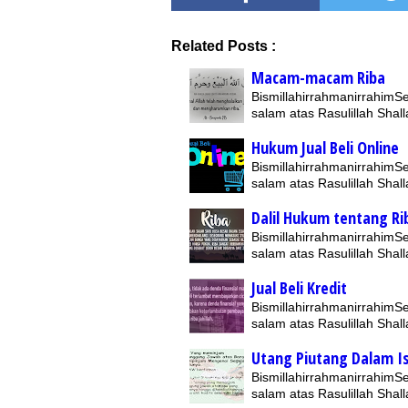
Related Posts :
Macam-macam Riba
BismillahirrahmanirrahimSe
salam atas Rasulillah Shall
Hukum Jual Beli Online
BismillahirrahmanirrahimSe
salam atas Rasulillah Shall
Dalil Hukum tentang Ri
BismillahirrahmanirrahimSe
salam atas Rasulillah Shall
Jual Beli Kredit
BismillahirrahmanirrahimSe
salam atas Rasulillah Shall
Utang Piutang Dalam I
BismillahirrahmanirrahimSe
salam atas Rasulillah Shall