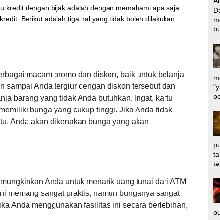
Al
tu kredit dengan bijak adalah dengan memahami apa saja
Da
redit. Berikut adalah tiga hal yang tidak boleh dilakukan
m
bu
rbagai macam promo dan diskon, baik untuk belanja
me
an sampai Anda tergiur dengan diskon tersebut dan
"y
pe
nja barang yang tidak Anda butuhkan. Ingat, kartu
memiliki bunga yang cukup tinggi. Jika Anda tidak
tu, Anda akan dikenakan bunga yang akan
pu
ta
te
memungkinkan Anda untuk menarik uang tunai dari ATM
s ini memang sangat praktis, namun bunganya sangat
 Jika Anda menggunakan fasilitas ini secara berlebihan,
pu