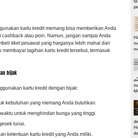
ta
pe
ggunakan kartu kredit memang bisa memberikan Anda
i cashback atau poin. Namun, jangan sampai Anda
H
beli tiket pesawat yang harganya lebih mahal dari
m
me
 membayar tagihan kartu kredit tersebut, termasuk
an bijak
الرَّحِيْم Puj
s
nggunakan kartu kredit dengan bijak:
M
ntuk kebutuhan yang memang Anda butuhkan.
t waktu untuk menghindari bunga yang tinggi.
d
gesek tunai.
Hu
da
an ketentuan kartu kredit yang Anda miliki.