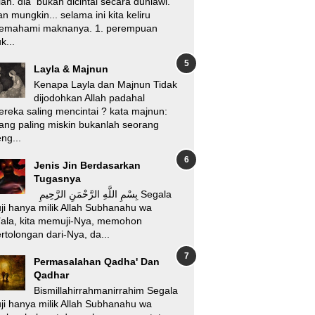
lah. dia bukan dicintai secara duniawi.
n mungkin... selama ini kita keliru
emahami maknanya. 1. perempuan
k...
Layla & Majnun
Kenapa Layla dan Majnun Tidak
dijodohkan Allah padahal
reka saling mencintai ? kata majnun:
ang paling miskin bukanlah seorang
ng...
Jenis Jin Berdasarkan
Tugasnya
بِسْمِ اللَّهِ الرَّحْمَنِ الرَّحِيمِ Segala
ji hanya milik Allah Subhanahu wa
’ala, kita memuji-Nya, memohon
rtolongan dari-Nya, da...
Permasalahan Qadha' Dan
Qadhar
Bismillahirrahmanirrahim Segala
ji hanya milik Allah Subhanahu wa