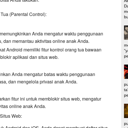
Al
Da
m
Tua (Parental Control):
bu
ni memungkinkan Anda mengatur waktu penggunaan
tu, dan memantau aktivitas online anak Anda.
me
t Android memiliki fitur kontrol orang tua bawaan
"y
pe
kir aplikasi dan situs web.
kinkan Anda mengatur batas waktu penggunaan
asa, dan mengelola privasi anak Anda.
pu
ta
pe
kan fitur ini untuk memblokir situs web, mengatur
itas online anak Anda.
 Situs Web:
pu
ntuk Android dan iOS. Anda dapat membuat daftar situs