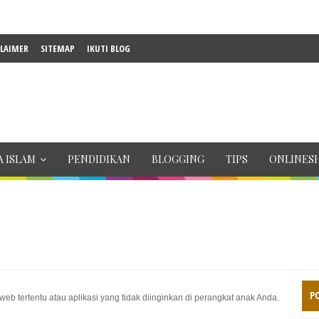
CLAIMER
SITEMAP
IKUTI BLOG
 ISLAM
PENDIDIKAN
BLOGGING
TIPS
ONLINES
P
web tertentu atau aplikasi yang tidak diinginkan di perangkat anak Anda.