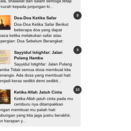
'ala, shalawat dan salam semoga tetap
rcurah kepada junjungan ki...
Doa-Doa Ketika Safar
Doa-Doa Ketika Safar Berikut
beberapa doa yang dapat
baca ketika melakukan safar atau
pergian: Doa Sebelum Berangkat:
Sayyidul Istighfar: Jalan
Pulang Hamba
Sayyidul Istighfar: Jalan Pulang
amba Tidak semua dosa membuat kita
enangis. Ada dosa yang membuat hati
njadi keras sedikit demi sedikit...
Ketika Allah Jatuh Cinta
Ketika Allah jatuh cinta pada mu
cemburu nya ditampakkan
engan membuat mu patah hati
bungan yang kita jaga justru berakhir,
n harapan y...