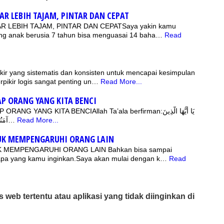
AR LEBIH TAJAM, PINTAR DAN CEPAT
R LEBIH TAJAM, PINTAR DAN CEPATSaya yakin kamu
ang anak berusia 7 tahun bisa menguasai 14 baha…
Read
kir yang sistematis dan konsisten untuk mencapai kesimpulan
pikir logis sangat penting un…
Read More...
AP ORANG YANG KITA BENCI
ANG KITA BENCIAllah Ta’ala berfirman:يَا أَيُّهَا الَّذِينَ
آمَنُوا كُونُوا قَوَّامِينَ لِلَّهِ شُهَدَاءَ بِال…
Read More...
UK MEMPENGARUHI ORANG LAIN
 MEMPENGARUHI ORANG LAIN Bahkan bisa sampai
pa yang kamu inginkan.Saya akan mulai dengan k…
Read
web tertentu atau aplikasi yang tidak diinginkan di