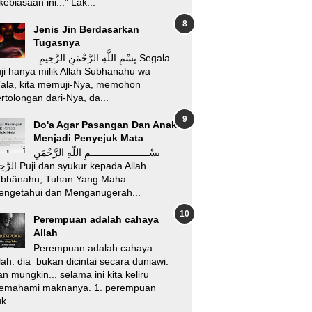
kebiasaan ini..." Lak...
Jenis Jin Berdasarkan
Tugasnya
بِسْمِ اللَّهِ الرَّحْمَنِ الرَّحِيمِ Segala
ji hanya milik Allah Subhanahu wa
’ala, kita memuji-Nya, memohon
rtolongan dari-Nya, da...
Do'a Agar Pasangan Dan Anak
Menjadi Penyejuk Mata
بسْـــــــــــــــــــــمِ اللّهِ الرَّحْمَنِ
i dan syukur kepada Allah
ubhânahu, Tuhan Yang Maha
engetahui dan Menganugerah...
Perempuan adalah cahaya
Allah
Perempuan adalah cahaya
lah. dia bukan dicintai secara duniawi.
n mungkin... selama ini kita keliru
emahami maknanya. 1. perempuan
k...