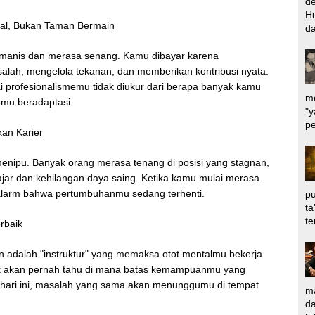
d
Hu
al, Bukan Taman Bermain
da
 manis dan merasa senang. Kamu dibayar karena
, mengelola tekanan, dan memberikan kontribusi nyata.
ilai profesionalismemu tidak diukur dari berapa banyak kamu
me
amu beradaptasi.
"y
pe
an Karier
menipu. Banyak orang merasa tenang di posisi yang stagnan,
jar dan kehilangan daya saing. Ketika kamu mulai merasa
 alarm bahwa pertumbuhanmu sedang terhenti.
pu
ta
te
rbaik
n adalah "instruktur" yang memaksa otot mentalmu bekerja
dak akan pernah tahu di mana batas kemampuanmu yang
h hari ini, masalah yang sama akan menunggumu di tempat
ma
da