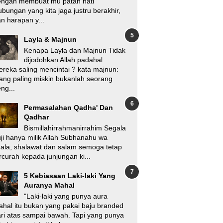
engan membuat mu patah hati
bungan yang kita jaga justru berakhir,
n harapan y...
Layla & Majnun
Kenapa Layla dan Majnun Tidak
dijodohkan Allah padahal
reka saling mencintai ? kata majnun:
ang paling miskin bukanlah seorang
ng...
Permasalahan Qadha' Dan
Qadhar
Bismillahirrahmanirrahim Segala
ji hanya milik Allah Subhanahu wa
'ala, shalawat dan salam semoga tetap
rcurah kepada junjungan ki...
5 Kebiasaan Laki-laki Yang
Auranya Mahal
"Laki-laki yang punya aura
hal itu bukan yang pakai baju branded
ri atas sampai bawah. Tapi yang punya