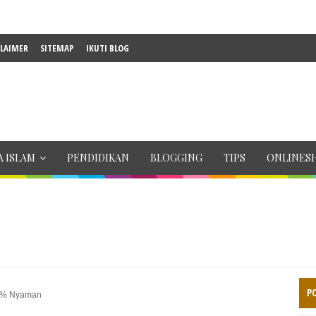
CLAIMER
SITEMAP
IKUTI BLOG
 ISLAM
PENDIDIKAN
BLOGGING
TIPS
ONLINES
P
00% Nyaman