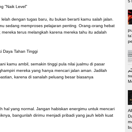
5 
g "Naik Level"
lelah dengan tugas baru, itu bukan berarti kamu salah jalan.
lmu sedang memproses pelajaran penting. Orang-orang hebat
pu
n; mereka terus melangkah karena mereka tahu itu adalah
ta
pe
ki Daya Tahan Tinggi
i kamu ambil, semakin tinggi pula nilai jualmu di pasar
الرَّحِيْم Puj
ghampiri mereka yang hanya mencari jalan aman. Jadilah
s
astian, karena di sanalah peluang besar biasanya
M
ah hal yang normal. Jangan habiskan energimu untuk mencari
Al
nya, bangunlah dirimu menjadi pribadi yang jauh lebih kuat
Da
m
bu