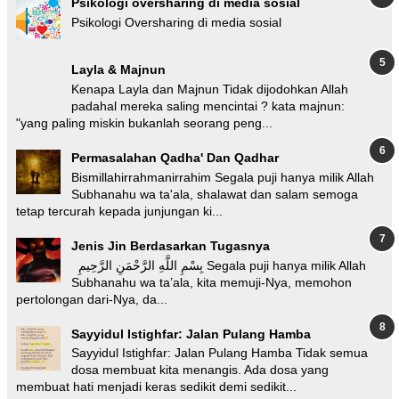
Psikologi oversharing di media sosial
Psikologi Oversharing di media sosial
Layla & Majnun
Kenapa Layla dan Majnun Tidak dijodohkan Allah
padahal mereka saling mencintai ? kata majnun:
"yang paling miskin bukanlah seorang peng...
Permasalahan Qadha' Dan Qadhar
Bismillahirrahmanirrahim Segala puji hanya milik Allah
Subhanahu wa ta'ala, shalawat dan salam semoga
tetap tercurah kepada junjungan ki...
Jenis Jin Berdasarkan Tugasnya
بِسْمِ اللَّهِ الرَّحْمَنِ الرَّحِيمِ Segala puji hanya milik Allah
Subhanahu wa ta’ala, kita memuji-Nya, memohon
pertolongan dari-Nya, da...
Sayyidul Istighfar: Jalan Pulang Hamba
Sayyidul Istighfar: Jalan Pulang Hamba Tidak semua
dosa membuat kita menangis. Ada dosa yang
membuat hati menjadi keras sedikit demi sedikit...