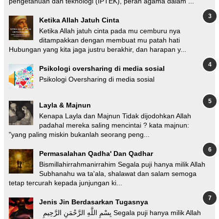
pengetahuan dan teknologi (IPTEK), peran agama dalam ...
Ketika Allah Jatuh Cinta
Ketika Allah jatuh cinta pada mu cemburu nya
ditampakkan dengan membuat mu patah hati
Hubungan yang kita jaga justru berakhir, dan harapan y...
Psikologi oversharing di media sosial
Psikologi Oversharing di media sosial
Layla & Majnun
Kenapa Layla dan Majnun Tidak dijodohkan Allah
padahal mereka saling mencintai ? kata majnun:
"yang paling miskin bukanlah seorang peng...
Permasalahan Qadha' Dan Qadhar
Bismillahirrahmanirrahim Segala puji hanya milik Allah
Subhanahu wa ta'ala, shalawat dan salam semoga
tetap tercurah kepada junjungan ki...
Jenis Jin Berdasarkan Tugasnya
بِسْمِ اللَّهِ الرَّحْمَنِ الرَّحِيمِ Segala puji hanya milik Allah