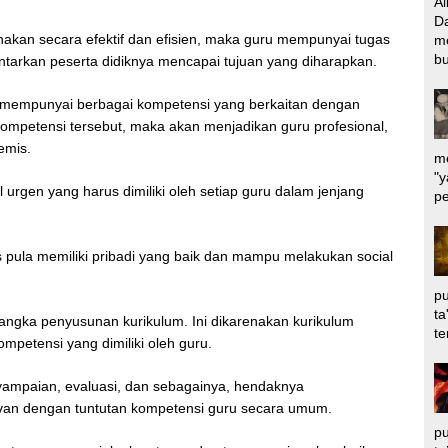
Al
Da
nakan secara efektif dan efisien, maka guru mempunyai tugas
m
bu
tarkan peserta didiknya mencapai tujuan yang diharapkan.
u mempunyai berbagai kompetensi yang berkaitan dengan
mpetensi tersebut, maka akan menjadikan guru profesional,
emis.
me
"y
rgen yang harus dimiliki oleh setiap guru dalam jenjang
pe
 pula memiliki pribadi yang baik dan mampu melakukan social
pu
ta
angka penyusunan kurikulum. Ini dikarenakan kurikulum
te
mpetensi yang dimiliki oleh guru.
yampaian, evaluasi, dan sebagainya, hendaknya
evan dengan tuntutan kompetensi guru secara umum.
pu