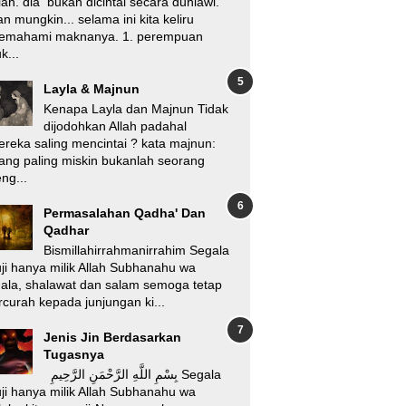
lah. dia bukan dicintai secara duniawi.
n mungkin... selama ini kita keliru
emahami maknanya. 1. perempuan
k...
Layla & Majnun
Kenapa Layla dan Majnun Tidak
dijodohkan Allah padahal
reka saling mencintai ? kata majnun:
ang paling miskin bukanlah seorang
ng...
Permasalahan Qadha' Dan
Qadhar
Bismillahirrahmanirrahim Segala
ji hanya milik Allah Subhanahu wa
'ala, shalawat dan salam semoga tetap
rcurah kepada junjungan ki...
Jenis Jin Berdasarkan
Tugasnya
بِسْمِ اللَّهِ الرَّحْمَنِ الرَّحِيمِ Segala
ji hanya milik Allah Subhanahu wa