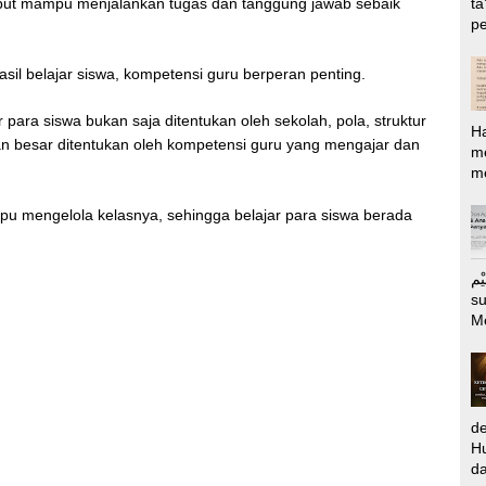
ta
but mampu menjalankan tugas dan tanggung jawab sebaik
pe
il belajar siswa, kompetensi guru berperan penting.
 para siswa bukan saja ditentukan oleh sekolah, pola, struktur
H
ian besar ditentukan oleh kompetensi guru yang mengajar dan
m
me
u mengelola kelasnya, sehingga belajar para siswa berada
الرَّحِيْم Puj
s
M
d
Hu
da