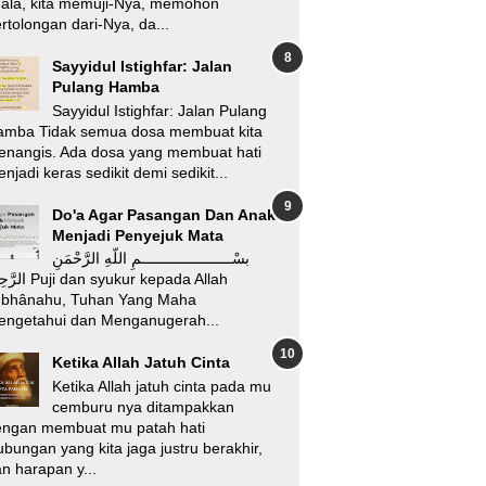
’ala, kita memuji-Nya, memohon
rtolongan dari-Nya, da...
Sayyidul Istighfar: Jalan
Pulang Hamba
Sayyidul Istighfar: Jalan Pulang
amba Tidak semua dosa membuat kita
enangis. Ada dosa yang membuat hati
njadi keras sedikit demi sedikit...
Do'a Agar Pasangan Dan Anak
Menjadi Penyejuk Mata
بسْـــــــــــــــــــــمِ اللّهِ الرَّحْمَنِ
i dan syukur kepada Allah
ubhânahu, Tuhan Yang Maha
engetahui dan Menganugerah...
Ketika Allah Jatuh Cinta
Ketika Allah jatuh cinta pada mu
cemburu nya ditampakkan
engan membuat mu patah hati
bungan yang kita jaga justru berakhir,
n harapan y...