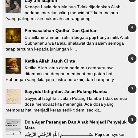
Layla & Majnun
Kenapa Layla dan Majnun Tidak dijodohkan Allah
padahal mereka saling mencintai ? kata majnun:
"yang paling miskin bukanlah seorang peng...
Permasalahan Qadha' Dan Qadhar
Bismillahirrahmanirrahim Segala puji hanya milik Allah
Subhanahu wa ta'ala, shalawat dan salam semoga
tetap tercurah kepada junjungan ki...
Ketika Allah Jatuh Cinta
Ketika Allah jatuh cinta pada mu cemburu nya
ditampakkan dengan membuat mu patah hati
Hubungan yang kita jaga justru berakhir, dan harapan y...
Sayyidul Istighfar: Jalan Pulang Hamba
Sayyidul Istighfar: Jalan Pulang Hamba Tidak semua
dosa membuat kita menangis. Ada dosa yang
membuat hati menjadi keras sedikit demi sedikit...
Do'a Agar Pasangan Dan Anak Menjadi Penyejuk
Mata
بسْـــــــــــــــــــــمِ اللّهِ الرَّحْمَنِ الرَّحِيْم Puji dan syukur