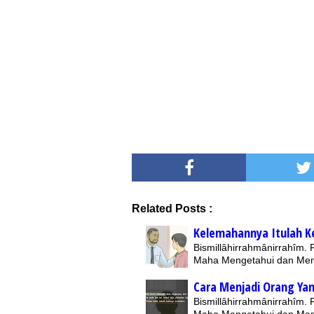
Related Posts :
Kelemahannya Itulah K
Bismillâhirrahmânirrahîm.
Maha Mengetahui dan Me
Cara Menjadi Orang Yan
Bismillâhirrahmânirrahîm.
Maha Mengetahui dan Me