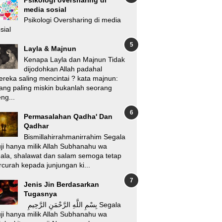
media sosial
Psikologi Oversharing di media
sial
Layla & Majnun
Kenapa Layla dan Majnun Tidak
dijodohkan Allah padahal
reka saling mencintai ? kata majnun:
ang paling miskin bukanlah seorang
ng...
Permasalahan Qadha' Dan
Qadhar
Bismillahirrahmanirrahim Segala
ji hanya milik Allah Subhanahu wa
'ala, shalawat dan salam semoga tetap
rcurah kepada junjungan ki...
Jenis Jin Berdasarkan
Tugasnya
بِسْمِ اللَّهِ الرَّحْمَنِ الرَّحِيمِ Segala
ji hanya milik Allah Subhanahu wa