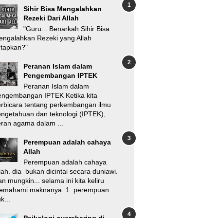
Sihir Bisa Mengalahkan
Rezeki Dari Allah
"Guru... Benarkah Sihir Bisa
ngalahkan Rezeki yang Allah
etapkan?"
Peranan Islam dalam
Pengembangan IPTEK
Peranan Islam dalam
engembangan IPTEK Ketika kita
rbicara tentang perkembangan ilmu
ngetahuan dan teknologi (IPTEK),
ran agama dalam ...
Perempuan adalah cahaya
Allah
Perempuan adalah cahaya
lah. dia bukan dicintai secara duniawi.
n mungkin... selama ini kita keliru
emahami maknanya. 1. perempuan
k...
Psikologi oversharing di