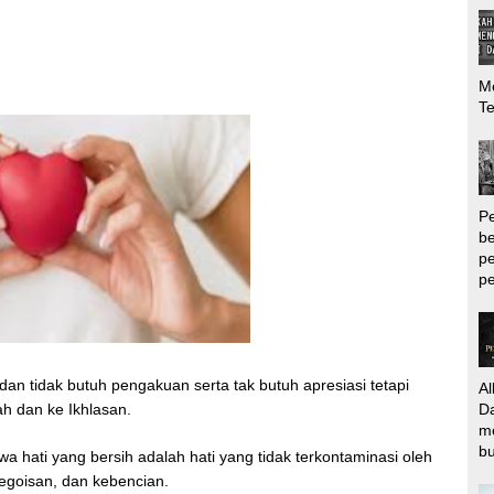
Me
T
P
be
pe
pe
dan tidak butuh pengakuan serta tak butuh apresiasi tetapi
Al
Da
ah dan ke Ikhlasan.
m
bu
a hati yang bersih adalah hati yang tidak terkontaminasi oleh
eegoisan, dan kebencian.