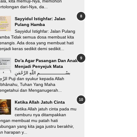
’ala, kita memuji-Nya, memohon
rtolongan dari-Nya, da...
Sayyidul Istighfar: Jalan
Pulang Hamba
Sayyidul Istighfar: Jalan Pulang
amba Tidak semua dosa membuat kita
enangis. Ada dosa yang membuat hati
njadi keras sedikit demi sedikit...
Do'a Agar Pasangan Dan Anak
Menjadi Penyejuk Mata
بسْـــــــــــــــــــــمِ اللّهِ الرَّحْمَنِ
i dan syukur kepada Allah
ubhânahu, Tuhan Yang Maha
engetahui dan Menganugerah...
Ketika Allah Jatuh Cinta
Ketika Allah jatuh cinta pada mu
cemburu nya ditampakkan
engan membuat mu patah hati
bungan yang kita jaga justru berakhir,
n harapan y...