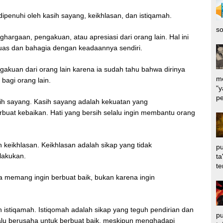
 dipenuhi oleh kasih sayang, keikhlasan, dan istiqamah.
so
hargaan, pengakuan, atau apresiasi dari orang lain. Hal ini
puas dan bahagia dengan keadaannya sendiri.
akuan dari orang lain karena ia sudah tahu bahwa dirinya
me
bagi orang lain.
"y
pe
asih sayang. Kasih sayang adalah kekuatan yang
buat kebaikan. Hati yang bersih selalu ingin membantu orang
eh keikhlasan. Keikhlasan adalah sikap yang tidak
pu
lakukan.
ta
te
a memang ingin berbuat baik, bukan karena ingin
eh istiqamah. Istiqomah adalah sikap yang teguh pendirian dan
pu
lalu berusaha untuk berbuat baik, meskipun menghadapi