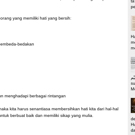
ta
pe
orang yang memiliki hati yang bersih:
H
m
 membeda-bedakan
me
الرَّحِيْم Puj
s
M
pun menghadapi berbagai rintangan
, maka kita harus senantiasa membersihkan hati kita dari hal-hal
untuk berbuat baik dan memiliki sikap yang mulia.
d
Hu
da