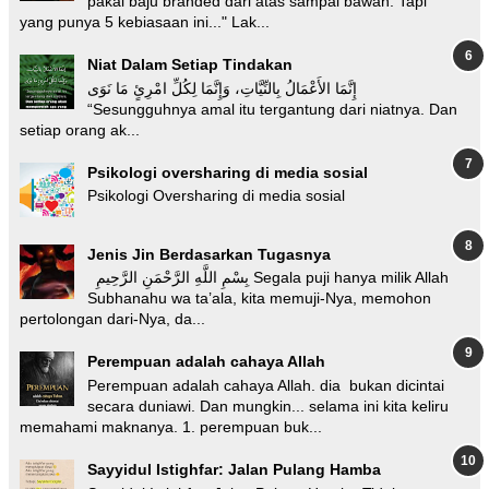
pakai baju branded dari atas sampai bawah. Tapi
yang punya 5 kebiasaan ini..." Lak...
Niat Dalam Setiap Tindakan
إِنَّمَا الأَعْمَالُ بِالنِّيَّاتِ، وَإِنَّمَا لِكُلِّ امْرِئٍ مَا نَوَى
“Sesungguhnya amal itu tergantung dari niatnya. Dan
setiap orang ak...
Psikologi oversharing di media sosial
Psikologi Oversharing di media sosial
Jenis Jin Berdasarkan Tugasnya
بِسْمِ اللَّهِ الرَّحْمَنِ الرَّحِيمِ Segala puji hanya milik Allah
Subhanahu wa ta’ala, kita memuji-Nya, memohon
pertolongan dari-Nya, da...
Perempuan adalah cahaya Allah
Perempuan adalah cahaya Allah. dia bukan dicintai
secara duniawi. Dan mungkin... selama ini kita keliru
memahami maknanya. 1. perempuan buk...
Sayyidul Istighfar: Jalan Pulang Hamba