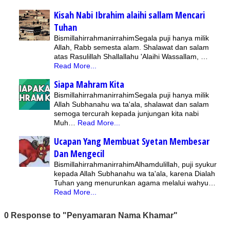
Kisah Nabi Ibrahim alaihi sallam Mencari
Tuhan
BismillahirrahmanirrahimSegala puji hanya milik
Allah, Rabb semesta alam. Shalawat dan salam
atas Rasulillah Shallallahu 'Alaihi Wassallam, …
Read More...
Siapa Mahram Kita
BismillahirrahmanirrahimSegala puji hanya milik
Allah Subhanahu wa ta'ala, shalawat dan salam
semoga tercurah kepada junjungan kita nabi
Muh…
Read More...
Ucapan Yang Membuat Syetan Membesar
Dan Mengecil
BismillahirrahmanirrahimAlhamdulillah, puji syukur
kepada Allah Subhanahu wa ta'ala, karena Dialah
Tuhan yang menurunkan agama melalui wahyu…
Read More...
0 Response to "Penyamaran Nama Khamar"