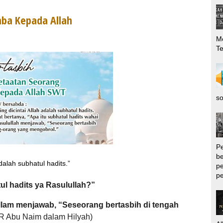
ba Kepada Allah
Me
T
so
P
be
dalah subhatul hadits.”
pe
pe
ul hadits ya Rasulullah?”
allam menjawab, “Seseorang bertasbih di tengah
R Abu Naim dalam Hilyah)