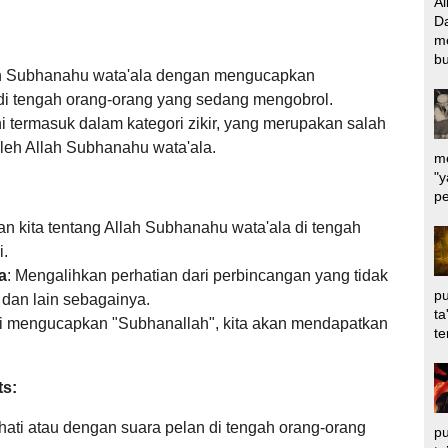
Al
Da
m
bu
h Subhanahu wata'ala dengan mengucapkan
) di tengah orang-orang yang sedang mengobrol.
i termasuk dalam kategori zikir,
yang merupakan salah
oleh Allah Subhanahu wata'ala.
me
"y
pe
n kita tentang Allah Subhanahu wata'ala di tengah
i.
a
:
Mengalihkan perhatian dari perbincangan yang tidak
pu
dan lain sebagainya.
ta
li mengucapkan "Subhanallah",
kita akan mendapatkan
te
ts:
ati atau dengan suara pelan di tengah orang-orang
pu