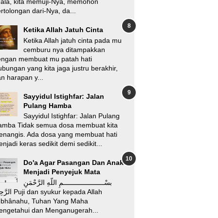
’ala, kita memuji-Nya, memohon
rtolongan dari-Nya, da...
Ketika Allah Jatuh Cinta
Ketika Allah jatuh cinta pada mu
cemburu nya ditampakkan
engan membuat mu patah hati
bungan yang kita jaga justru berakhir,
n harapan y...
Sayyidul Istighfar: Jalan
Pulang Hamba
Sayyidul Istighfar: Jalan Pulang
amba Tidak semua dosa membuat kita
enangis. Ada dosa yang membuat hati
njadi keras sedikit demi sedikit...
Do'a Agar Pasangan Dan Anak
Menjadi Penyejuk Mata
بسْـــــــــــــــــــــمِ اللّهِ الرَّحْمَنِ
i dan syukur kepada Allah
ubhânahu, Tuhan Yang Maha
engetahui dan Menganugerah...