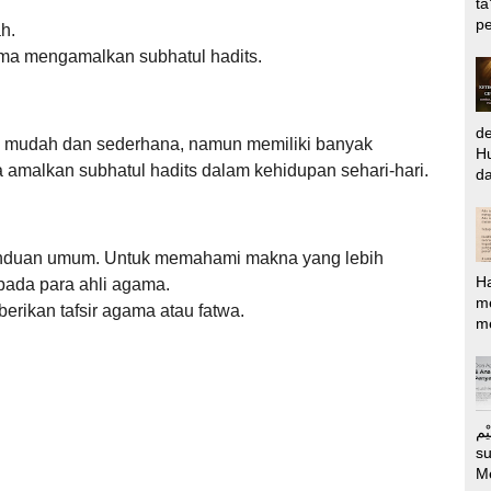
ta
pe
h.
ama mengamalkan subhatul hadits.
d
g mudah dan sederhana,
namun memiliki banyak
Hu
a amalkan subhatul hadits dalam kehidupan sehari-hari.
da
anduan umum.
Untuk memahami makna yang lebih
H
ada para ahli agama.
m
rikan tafsir agama atau fatwa.
me
الرَّحِيْم Puj
s
M