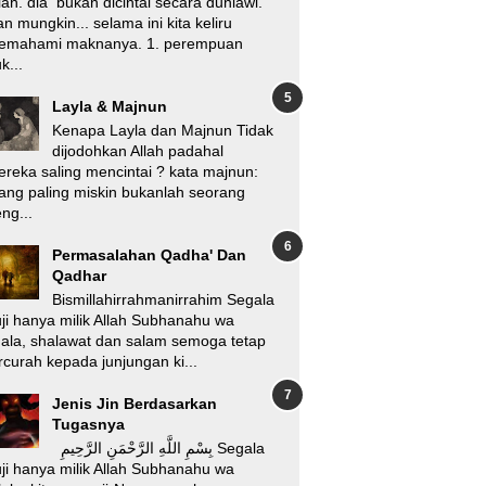
lah. dia bukan dicintai secara duniawi.
n mungkin... selama ini kita keliru
emahami maknanya. 1. perempuan
k...
Layla & Majnun
Kenapa Layla dan Majnun Tidak
dijodohkan Allah padahal
reka saling mencintai ? kata majnun:
ang paling miskin bukanlah seorang
ng...
Permasalahan Qadha' Dan
Qadhar
Bismillahirrahmanirrahim Segala
ji hanya milik Allah Subhanahu wa
'ala, shalawat dan salam semoga tetap
rcurah kepada junjungan ki...
Jenis Jin Berdasarkan
Tugasnya
بِسْمِ اللَّهِ الرَّحْمَنِ الرَّحِيمِ Segala
ji hanya milik Allah Subhanahu wa