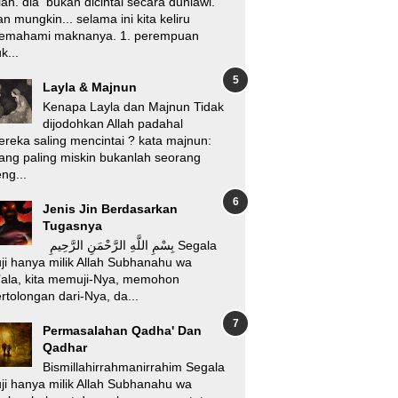
lah. dia bukan dicintai secara duniawi.
n mungkin... selama ini kita keliru
emahami maknanya. 1. perempuan
k...
Layla & Majnun
Kenapa Layla dan Majnun Tidak
dijodohkan Allah padahal
reka saling mencintai ? kata majnun:
ang paling miskin bukanlah seorang
ng...
Jenis Jin Berdasarkan
Tugasnya
بِسْمِ اللَّهِ الرَّحْمَنِ الرَّحِيمِ Segala
ji hanya milik Allah Subhanahu wa
’ala, kita memuji-Nya, memohon
rtolongan dari-Nya, da...
Permasalahan Qadha' Dan
Qadhar
Bismillahirrahmanirrahim Segala
ji hanya milik Allah Subhanahu wa