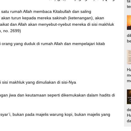
ta
te
 satu rumah Allah membaca Kitabullah dan saling
n akan turun kepada mereka sakinah (ketenangan), akan
laikat dan Allah akan menyebut-nyebut mereka di sisi makhluk
m, no. 2699)
di
be
 orang yang duduk di rumah Allah dan mempelajari kitab
H
m
me
sisi makhluk yang dimuliakan di sisi-Nya
ngan jiwa dan keutamaan seperti dikemukakan dalam hadits di
d
syar’i, bukan pada majelis warung kopi, bukan majelis yang
Hu
da