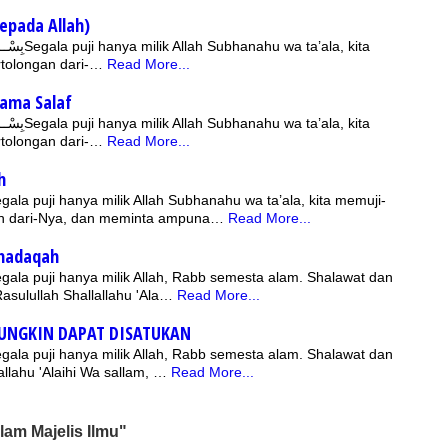
epada Allah)
 ta’ala, kita
tolongan dari-…
Read More...
lama Salaf
 ta’ala, kita
tolongan dari-…
Read More...
h
gala puji hanya milik Allah Subhanahu wa ta’ala, kita memuji-
n dari-Nya, dan meminta ampuna…
Read More...
Shadaqah
gala puji hanya milik Allah, Rabb semesta alam. Shalawat dan
Rasulullah Shallallahu 'Ala…
Read More...
MUNGKIN DAPAT DISATUKAN
gala puji hanya milik Allah, Rabb semesta alam. Shalawat dan
allahu 'Alaihi Wa sallam, …
Read More...
am Majelis Ilmu"