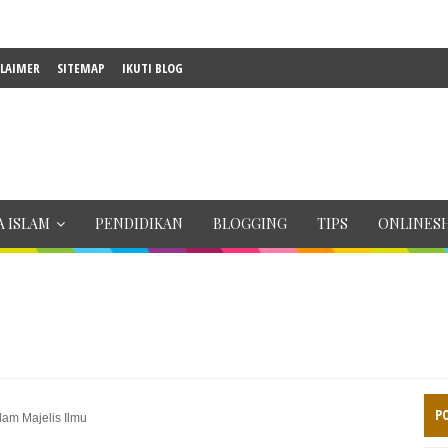
CLAIMER
SITEMAP
IKUTI BLOG
 ISLAM
PENDIDIKAN
BLOGGING
TIPS
ONLINES
P
am Majelis Ilmu