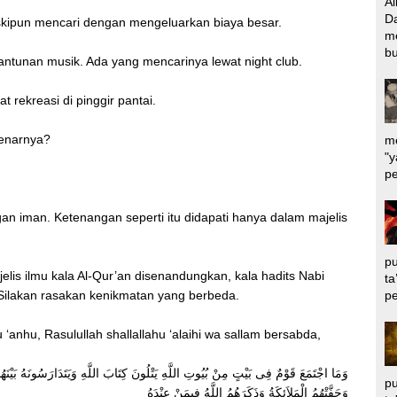
Al
Da
skipun mencari dengan mengeluarkan biaya besar.
m
bu
antunan musik. Ada yang mencarinya lewat night club.
 rekreasi di pinggir pantai.
enarnya?
me
"y
pe
an iman. Ketenangan seperti itu didapati hanya dalam majelis
pu
lis ilmu kala Al-Qur’an disenandungkan, kala hadits Nabi
ta
pe
. Silakan rasakan kenikmatan yang berbeda.
 ‘anhu, Rasulullah shallallahu ‘alaihi wa sallam bersabda,
وَمَا اجْتَمَعَ قَوْمٌ فِى بَيْتٍ مِنْ بُيُوتِ اللَّهِ يَتْلُونَ كِتَابَ اللَّهِ وَيَتَدَارَسُونَهُ بَيْنَهُمْ
pu
وَحَفَّتْهُمُ الْمَلاَئِكَةُ وَذَكَرَهُمُ اللَّهُ فِيمَنْ عِنْدَهُ