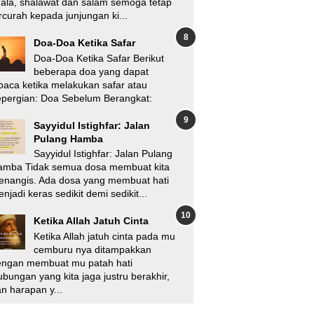
'ala, shalawat dan salam semoga tetap
rcurah kepada junjungan ki...
Doa-Doa Ketika Safar
Doa-Doa Ketika Safar Berikut
beberapa doa yang dapat
baca ketika melakukan safar atau
pergian: Doa Sebelum Berangkat:
Sayyidul Istighfar: Jalan
Pulang Hamba
Sayyidul Istighfar: Jalan Pulang
amba Tidak semua dosa membuat kita
enangis. Ada dosa yang membuat hati
njadi keras sedikit demi sedikit...
Ketika Allah Jatuh Cinta
Ketika Allah jatuh cinta pada mu
cemburu nya ditampakkan
engan membuat mu patah hati
bungan yang kita jaga justru berakhir,
n harapan y...