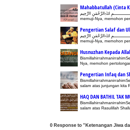
Mahabbatullah (Cinta K
بِسْــــــــــــــــمِ اﷲِالرَّحْمَنِ اارَّحِيمSegala puji hanya milik Allah Subhanahu wa
memuji-Nya, memohon per
Pengertian Salaf dan U
بِسْــــــــــــــــمِ اﷲِالرَّحْمَنِ اارَّحِيمSegala puji hanya milik Allah Subhanahu wa
memuji-Nya, memohon per
Husnuzhan Kepada Alla
BismillahirrahmanirrahimSe
Nya, memohon pertolonga
Pengertian Infaq dan 
BismillahirrahmanirrahimSe
salam atas junjungan kita 
HAQ DAN BATHIL TAK 
BismillahirrahmanirrahimSe
salam atas Rasulillah Shall
0 Response to "Ketenangan Jiwa dal