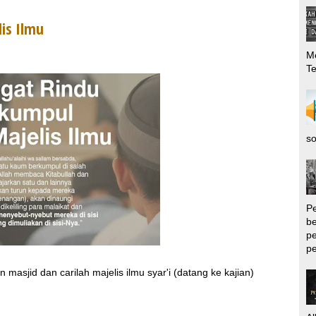
is Ilmu
Me
T
so
P
be
pe
pe
masjid dan carilah majelis ilmu syar'i (datang ke kajian)