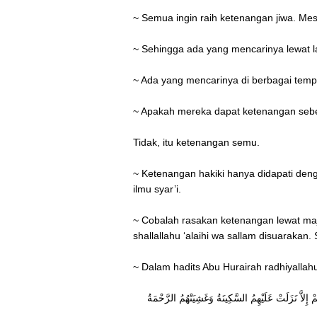
~ Semua ingin raih ketenangan jiwa. Me
~ Sehingga ada yang mencarinya lewat l
~ Ada yang mencarinya di berbagai tempat
~ Apakah mereka dapat ketenangan seb
Tidak, itu ketenangan semu.
~ Ketenangan hakiki hanya didapati deng
ilmu syar’i.
~ Cobalah rasakan ketenangan lewat maje
shallallahu ‘alaihi wa sallam disuarakan
~ Dalam hadits Abu Hurairah radhiyallahu
 إِلاَّ نَزَلَتْ عَلَيْهِمُ السَّكِينَةُ وَغَشِيَتْهُمُ الرَّحْمَةُ