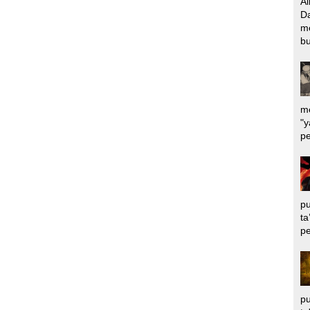
Al
Da
m
bu
me
"y
pe
pu
ta
pe
pu