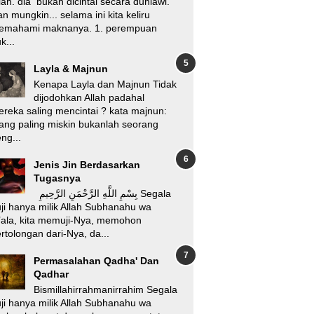
lah. dia bukan dicintai secara duniawi.
n mungkin... selama ini kita keliru
emahami maknanya. 1. perempuan
k...
Layla & Majnun
Kenapa Layla dan Majnun Tidak
dijodohkan Allah padahal
reka saling mencintai ? kata majnun:
ang paling miskin bukanlah seorang
ng...
Jenis Jin Berdasarkan
Tugasnya
بِسْمِ اللَّهِ الرَّحْمَنِ الرَّحِيمِ Segala
ji hanya milik Allah Subhanahu wa
’ala, kita memuji-Nya, memohon
rtolongan dari-Nya, da...
Permasalahan Qadha' Dan
Qadhar
Bismillahirrahmanirrahim Segala
ji hanya milik Allah Subhanahu wa