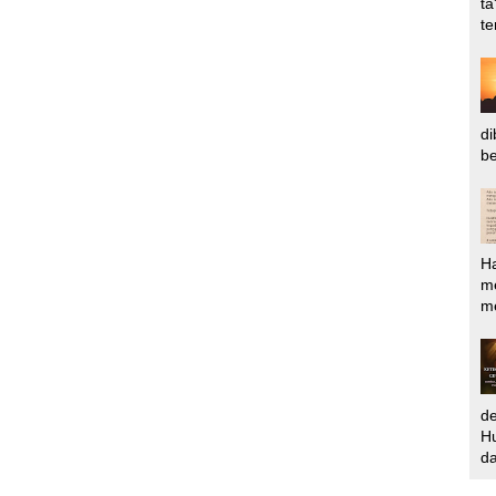
ta
te
di
be
H
m
me
d
Hu
da