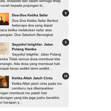
'ala, shalawat dan salam semoga tetap
rcurah kepada junjungan ki...
Doa-Doa Ketika Safar
Doa-Doa Ketika Safar Berikut
beberapa doa yang dapat
baca ketika melakukan safar atau
pergian: Doa Sebelum Berangkat:
Sayyidul Istighfar: Jalan
Pulang Hamba
Sayyidul Istighfar: Jalan Pulang
amba Tidak semua dosa membuat kita
enangis. Ada dosa yang membuat hati
njadi keras sedikit demi sedikit...
Ketika Allah Jatuh Cinta
Ketika Allah jatuh cinta pada mu
cemburu nya ditampakkan
engan membuat mu patah hati
bungan yang kita jaga justru berakhir,
n harapan y...