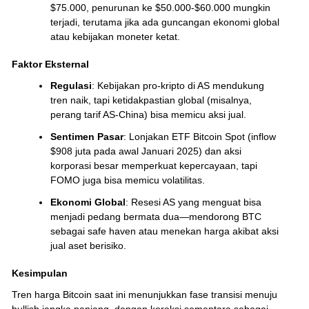
$75.000, penurunan ke $50.000-$60.000 mungkin
terjadi, terutama jika ada guncangan ekonomi global
atau kebijakan moneter ketat.
Faktor Eksternal
Regulasi
: Kebijakan pro-kripto di AS mendukung
tren naik, tapi ketidakpastian global (misalnya,
perang tarif AS-China) bisa memicu aksi jual.
Sentimen Pasar
: Lonjakan ETF Bitcoin Spot (inflow
$908 juta pada awal Januari 2025) dan aksi
korporasi besar memperkuat kepercayaan, tapi
FOMO juga bisa memicu volatilitas.
Ekonomi Global
: Resesi AS yang menguat bisa
menjadi pedang bermata dua—mendorong BTC
sebagai safe haven atau menekan harga akibat aksi
jual aset berisiko.
Kesimpulan
Tren harga Bitcoin saat ini menunjukkan fase transisi menuju
bullish jangka panjang, dengan koreksi sementara sebagai