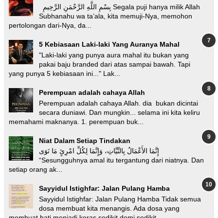
بِسْمِ اللَّهِ الرَّحْمَنِ الرَّحِيمِ Segala puji hanya milik Allah
Subhanahu wa ta’ala, kita memuji-Nya, memohon
pertolongan dari-Nya, da...
5 Kebiasaan Laki-laki Yang Auranya Mahal
"Laki-laki yang punya aura mahal itu bukan yang
pakai baju branded dari atas sampai bawah. Tapi
yang punya 5 kebiasaan ini..." Lak...
Perempuan adalah cahaya Allah
Perempuan adalah cahaya Allah. dia bukan dicintai
secara duniawi. Dan mungkin... selama ini kita keliru
memahami maknanya. 1. perempuan buk...
Niat Dalam Setiap Tindakan
إِنَّمَا الأَعْمَالُ بِالنِّيَّاتِ، وَإِنَّمَا لِكُلِّ امْرِئٍ مَا نَوَى
“Sesungguhnya amal itu tergantung dari niatnya. Dan
setiap orang ak...
Sayyidul Istighfar: Jalan Pulang Hamba
Sayyidul Istighfar: Jalan Pulang Hamba Tidak semua
dosa membuat kita menangis. Ada dosa yang
membuat hati menjadi keras sedikit demi sedikit...