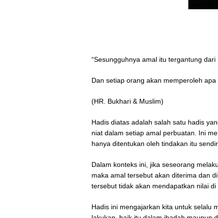
“Sesungguhnya amal itu tergantung dari 
Dan setiap orang akan memperoleh apa y
(HR. Bukhari & Muslim)
Hadis diatas adalah salah satu hadis y
niat dalam setiap amal perbuatan. Ini me
hanya ditentukan oleh tindakan itu sendiri
Dalam konteks ini, jika seseorang melak
maka amal tersebut akan diterima dan dib
tersebut tidak akan mendapatkan nilai di s
Hadis ini mengajarkan kita untuk selalu 
lakukan, baik itu dalam ibadah maupun d