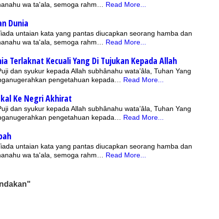
bhanahu wa ta'ala, semoga rahm…
Read More...
an Dunia
 Tiada untaian kata yang pantas diucapkan seorang hamba dan
bhanahu wa ta'ala, semoga rahm…
Read More...
ia Terlaknat Kecuali Yang Di Tujukan Kepada Allah
 Puji dan syukur kepada Allah subhânahu wata’âla, Tuhan Yang
nganugerahkan pengetahuan kepada…
Read More...
kal Ke Negri Akhirat
 Puji dan syukur kepada Allah subhânahu wata’âla, Tuhan Yang
nganugerahkan pengetahuan kepada…
Read More...
pah
 Tiada untaian kata yang pantas diucapkan seorang hamba dan
bhanahu wa ta'ala, semoga rahm…
Read More...
indakan"