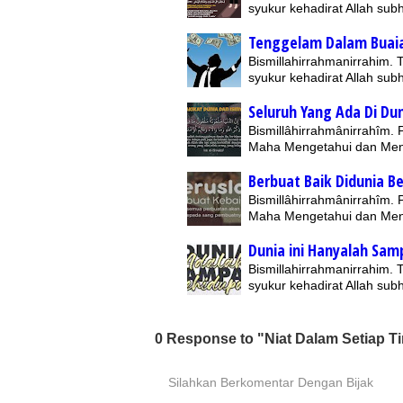
syukur kehadirat Allah su
Tenggelam Dalam Buai
Bismillahirrahmanirrahim.
syukur kehadirat Allah su
Seluruh Yang Ada Di Dun
Bismillâhirrahmânirrahîm.
Maha Mengetahui dan Me
Berbuat Baik Didunia Be
Bismillâhirrahmânirrahîm.
Maha Mengetahui dan Me
Dunia ini Hanyalah Sam
Bismillahirrahmanirrahim.
syukur kehadirat Allah su
0 Response to "Niat Dalam Setiap T
Silahkan Berkomentar Dengan Bijak