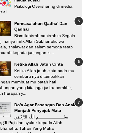
Psikologi Oversharing di media
sial
Permasalahan Qadha' Dan
Qadhar
Bismillahirrahmanirrahim Segala
ji hanya milik Allah Subhanahu wa
'ala, shalawat dan salam semoga tetap
rcurah kepada junjungan ki...
Ketika Allah Jatuh Cinta
Ketika Allah jatuh cinta pada mu
cemburu nya ditampakkan
engan membuat mu patah hati
bungan yang kita jaga justru berakhir,
n harapan y...
Do'a Agar Pasangan Dan Anak
Menjadi Penyejuk Mata
بسْـــــــــــــــــــــمِ اللّهِ الرَّحْمَنِ
i dan syukur kepada Allah
ubhânahu, Tuhan Yang Maha