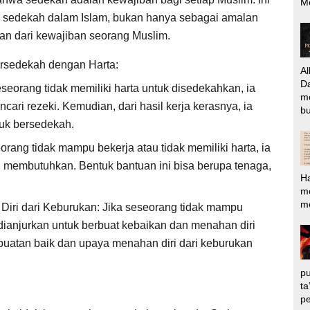
M
 sedekah dalam Islam, bukan hanya sebagai amalan
ian dari kewajiban seorang Muslim.
ersedekah dengan Harta:
Al
Da
seorang tidak memiliki harta untuk disedekahkan, ia
m
cari rezeki. Kemudian, dari hasil kerja kerasnya, ia
bu
uk bersedekah.
rang tidak mampu bekerja atau tidak memiliki harta, ia
 membutuhkan. Bentuk bantuan ini bisa berupa tenaga,
H
m
me
iri dari Keburukan: Jika seseorang tidak mampu
 dianjurkan untuk berbuat kebaikan dan menahan diri
rbuatan baik dan upaya menahan diri dari keburukan
pu
ta
pe