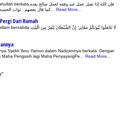
ﻓﺈﻥ ﺍﻟﻠﻪ ﺇﺫﺍ ﺗﻘﺒﻞ ﻋﻤﻞ ﻋﺒﺪ ﻭﻓﻘﻪ ﻟ
ﻛﻤﺎ ﻗﺎﻝ ﺑﻌﻀﻬﻢ : ﺛﻮﺍﺏ ﺍﻟﺤﺴﻨﺔ ﺍﻟﺤﺴﻨﺔ ﺑﻌﺪﻫﺎ ﻓﻤﻦ ﻋﻤﻞ ﺣﺴﻨ…
Read More...
Pergi Dari Rumah
لَا تَجْعَلُوا بُيُوتَكُمْ مَقَابِرَ؛ إِنَّ ال
aannya
ya Syekh Ibnu Yamun dalam Nadzamnya berkata :Dengan
g Maha Pengasih lagi Maha PenyayangPe…
Read More...
h"