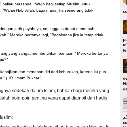
, beliau bersabda, "Wajib bagi setiap Muslim untuk
 "Wahai Nabi Allah, bagaimana jika seseorang tidak
so
 dengan jerih payahnya, sehingga ia dapat memenuhi
h." Mereka bertanya lagi, "Bagaimana jika ia tetap tidak
pu
ta
te
orang yang sangat membutuhkan bantuan." Mereka bertanya
mpu?"
kebajikan dan menahan diri dari keburukan, karena itu pun
a." (HR. Imam Bukhari)
d
Hu
da
ingnya sedekah dalam Islam, bahkan bagi mereka yang
adalah poin-poin penting yang dapat diambil dari hadis
الرَّحِيْم Puj
uslim:
s
wa sedekah adalah kewajiban bagi setiap Muslim. Ini