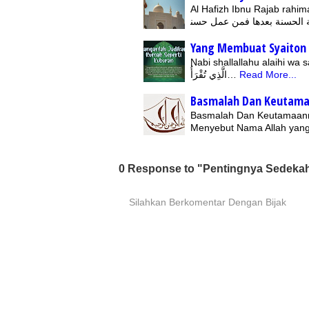
Al Hafizh Ibnu Rajab rahimahullah berkata,ﻌﻤﻞ ﺻﺎﻟﺢ ﺑﻌﺪﻩ
Yang Membuat Syaiton 
Nabi shallallahu alaihi wa sallam bersabda:شَّيْطَانَ يَنْفِرُ مِنَ الْبَيْتِ
الَّذِي تُقْرَأُ…
Read More...
Basmalah Dan Keutam
Basmalah Dan Keutamaann
Menyebut Nama Allah yan
0 Response to "Pentingnya Sedeka
Silahkan Berkomentar Dengan Bijak