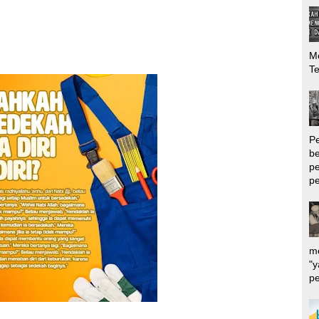
Me
T
P
be
pe
pe
me
"y
pe