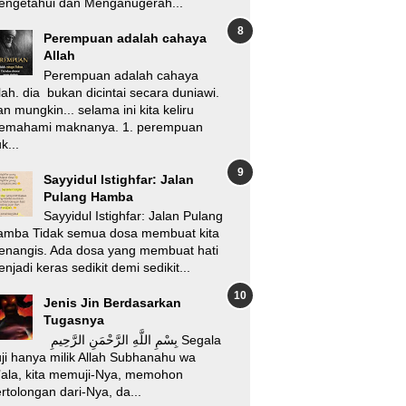
engetahui dan Menganugerah...
Perempuan adalah cahaya
Allah
Perempuan adalah cahaya
lah. dia bukan dicintai secara duniawi.
n mungkin... selama ini kita keliru
emahami maknanya. 1. perempuan
k...
Sayyidul Istighfar: Jalan
Pulang Hamba
Sayyidul Istighfar: Jalan Pulang
amba Tidak semua dosa membuat kita
enangis. Ada dosa yang membuat hati
njadi keras sedikit demi sedikit...
Jenis Jin Berdasarkan
Tugasnya
بِسْمِ اللَّهِ الرَّحْمَنِ الرَّحِيمِ Segala
ji hanya milik Allah Subhanahu wa
’ala, kita memuji-Nya, memohon
rtolongan dari-Nya, da...