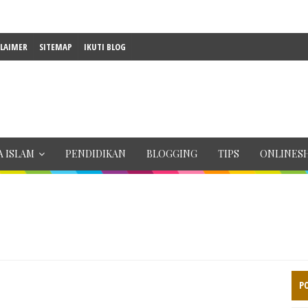
CLAIMER
SITEMAP
IKUTI BLOG
 ISLAM
PENDIDIKAN
BLOGGING
TIPS
ONLINES
P
h