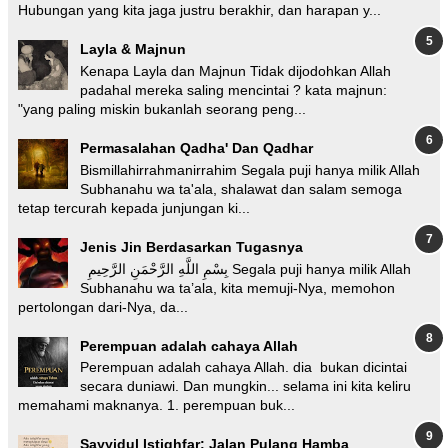
Hubungan yang kita jaga justru berakhir, dan harapan y...
Layla & Majnun
Kenapa Layla dan Majnun Tidak dijodohkan Allah
padahal mereka saling mencintai ? kata majnun:
"yang paling miskin bukanlah seorang peng...
Permasalahan Qadha' Dan Qadhar
Bismillahirrahmanirrahim Segala puji hanya milik Allah
Subhanahu wa ta'ala, shalawat dan salam semoga
tetap tercurah kepada junjungan ki...
Jenis Jin Berdasarkan Tugasnya
بِسْمِ اللَّهِ الرَّحْمَنِ الرَّحِيمِ Segala puji hanya milik Allah
Subhanahu wa ta’ala, kita memuji-Nya, memohon
pertolongan dari-Nya, da...
Perempuan adalah cahaya Allah
Perempuan adalah cahaya Allah. dia bukan dicintai
secara duniawi. Dan mungkin... selama ini kita keliru
memahami maknanya. 1. perempuan buk...
Sayyidul Istighfar: Jalan Pulang Hamba