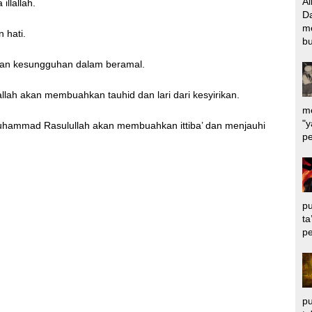
Al
illallah.
Da
m
 hati.
bu
an kesungguhan dalam beramal.
allah akan membuahkan tauhid dan lari dari kesyirikan.
me
"y
uhammad Rasulullah akan membuahkan ittiba’ dan menjauhi
pe
pu
ta
pe
pu