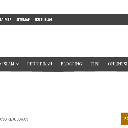
CLAIMER
SITEMAP
IKUTI BLOG
 ISLAM
PENDIDIKAN
BLOGGING
TIPS
ONLINES
P
TANG KEJUJURAN