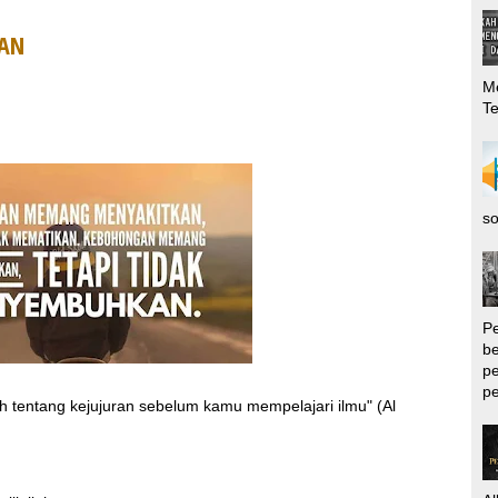
RAN
Me
T
so
P
be
pe
pe
lah tentang kejujuran sebelum kamu mempelajari ilmu" (Al