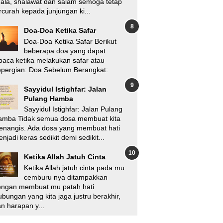
'ala, shalawat dan salam semoga tetap
rcurah kepada junjungan ki...
Doa-Doa Ketika Safar
Doa-Doa Ketika Safar Berikut
beberapa doa yang dapat
baca ketika melakukan safar atau
pergian: Doa Sebelum Berangkat:
Sayyidul Istighfar: Jalan
Pulang Hamba
Sayyidul Istighfar: Jalan Pulang
amba Tidak semua dosa membuat kita
enangis. Ada dosa yang membuat hati
njadi keras sedikit demi sedikit...
Ketika Allah Jatuh Cinta
Ketika Allah jatuh cinta pada mu
cemburu nya ditampakkan
engan membuat mu patah hati
bungan yang kita jaga justru berakhir,
n harapan y...