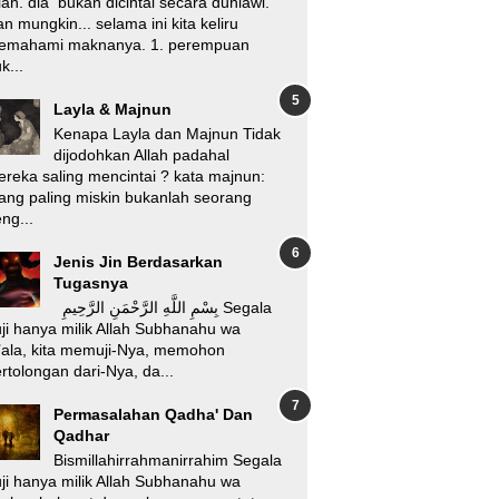
lah. dia bukan dicintai secara duniawi.
n mungkin... selama ini kita keliru
emahami maknanya. 1. perempuan
k...
Layla & Majnun
Kenapa Layla dan Majnun Tidak
dijodohkan Allah padahal
reka saling mencintai ? kata majnun:
ang paling miskin bukanlah seorang
ng...
Jenis Jin Berdasarkan
Tugasnya
بِسْمِ اللَّهِ الرَّحْمَنِ الرَّحِيمِ Segala
ji hanya milik Allah Subhanahu wa
’ala, kita memuji-Nya, memohon
rtolongan dari-Nya, da...
Permasalahan Qadha' Dan
Qadhar
Bismillahirrahmanirrahim Segala
ji hanya milik Allah Subhanahu wa