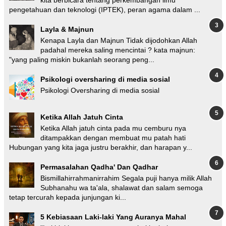
kita berbicara tentang perkembangan ilmu
pengetahuan dan teknologi (IPTEK), peran agama dalam ...
Layla & Majnun
Kenapa Layla dan Majnun Tidak dijodohkan Allah
padahal mereka saling mencintai ? kata majnun:
"yang paling miskin bukanlah seorang peng...
Psikologi oversharing di media sosial
Psikologi Oversharing di media sosial
Ketika Allah Jatuh Cinta
Ketika Allah jatuh cinta pada mu cemburu nya
ditampakkan dengan membuat mu patah hati
Hubungan yang kita jaga justru berakhir, dan harapan y...
Permasalahan Qadha' Dan Qadhar
Bismillahirrahmanirrahim Segala puji hanya milik Allah
Subhanahu wa ta'ala, shalawat dan salam semoga
tetap tercurah kepada junjungan ki...
5 Kebiasaan Laki-laki Yang Auranya Mahal