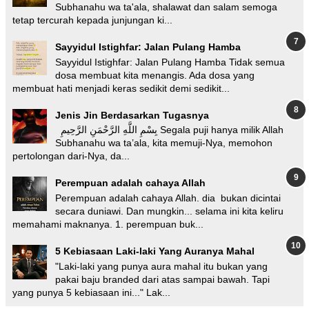
Subhanahu wa ta'ala, shalawat dan salam semoga
tetap tercurah kepada junjungan ki...
Sayyidul Istighfar: Jalan Pulang Hamba
Sayyidul Istighfar: Jalan Pulang Hamba Tidak semua
dosa membuat kita menangis. Ada dosa yang
membuat hati menjadi keras sedikit demi sedikit...
Jenis Jin Berdasarkan Tugasnya
بِسْمِ اللَّهِ الرَّحْمَنِ الرَّحِيمِ Segala puji hanya milik Allah
Subhanahu wa ta’ala, kita memuji-Nya, memohon
pertolongan dari-Nya, da...
Perempuan adalah cahaya Allah
Perempuan adalah cahaya Allah. dia bukan dicintai
secara duniawi. Dan mungkin... selama ini kita keliru
memahami maknanya. 1. perempuan buk...
5 Kebiasaan Laki-laki Yang Auranya Mahal
"Laki-laki yang punya aura mahal itu bukan yang
pakai baju branded dari atas sampai bawah. Tapi
yang punya 5 kebiasaan ini..." Lak...