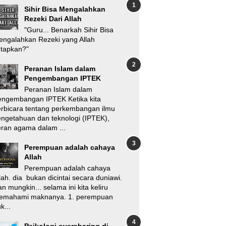
Sihir Bisa Mengalahkan
Rezeki Dari Allah
"Guru... Benarkah Sihir Bisa
ngalahkan Rezeki yang Allah
etapkan?"
Peranan Islam dalam
Pengembangan IPTEK
Peranan Islam dalam
engembangan IPTEK Ketika kita
rbicara tentang perkembangan ilmu
ngetahuan dan teknologi (IPTEK),
ran agama dalam ...
Perempuan adalah cahaya
Allah
Perempuan adalah cahaya
lah. dia bukan dicintai secara duniawi.
n mungkin... selama ini kita keliru
emahami maknanya. 1. perempuan
k...
Psikologi oversharing di