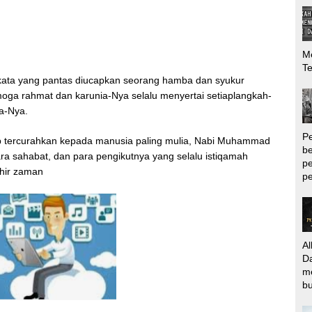
Me
T
n kata yang pantas diucapkan seorang hamba dan syukur
moga rahmat dan karunia-Nya selalu menyertai setiaplangkah-
da-Nya.
P
tap tercurahkan kepada manusia paling mulia, Nabi Muhammad
be
 para sahabat, dan para pengikutnya yang selalu istiqamah
pe
khir zaman
pe
Al
Da
m
bu