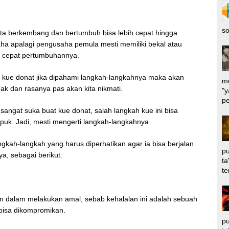
so
s kita berkembang dan bertumbuh bisa lebih cepat hingga
aha apalagi pengusaha pemula mesti memiliki bekal atau
ih cepat pertumbuhannya.
kue donat jika dipahami langkah-langkahnya maka akan
me
k dan rasanya pas akan kita nikmati.
"y
pe
sangat suka buat kue donat, salah langkah kue ini bisa
puk. Jadi, mesti mengerti langkah-langkahnya.
ngkah-langkah yang harus diperhatikan agar ia bisa berjalan
pu
a, sebagai berikut:
ta
te
im dalam melakukan amal, sebab kehalalan ini adalah sebuah
k bisa dikompromikan.
pu