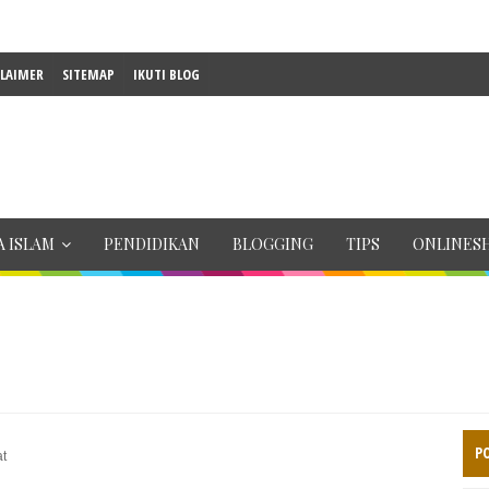
CLAIMER
SITEMAP
IKUTI BLOG
 ISLAM
PENDIDIKAN
BLOGGING
TIPS
ONLINES
P
at