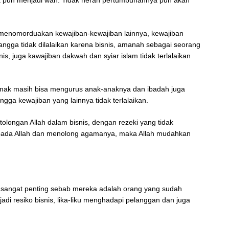
ya pun menjadi wah. Tidak heran pertumbuhannya pun akan
k menomorduakan kewajiban-kewajiban lainnya, kewajiban
ngga tidak dilalaikan karena bisnis, amanah sebagai seorang
nis, juga kawajiban dakwah dan syiar islam tidak terlalaikan
emak masih bisa mengurus anak-anaknya dan ibadah juga
ngga kewajiban yang lainnya tidak terlalaikan.
tolongan Allah dalam bisnis, dengan rezeki yang tidak
 pada Allah dan menolong agamanya, maka Allah mudahkan
i sangat penting sebab mereka adalah orang yang sudah
adi resiko bisnis, lika-liku menghadapi pelanggan dan juga