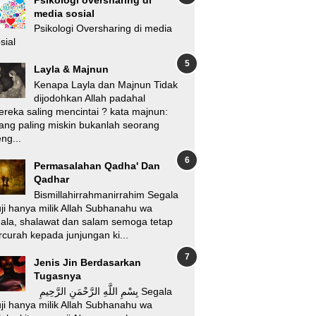
media sosial
Psikologi Oversharing di media
sial
Layla & Majnun
Kenapa Layla dan Majnun Tidak
dijodohkan Allah padahal
reka saling mencintai ? kata majnun:
ang paling miskin bukanlah seorang
ng...
Permasalahan Qadha' Dan
Qadhar
Bismillahirrahmanirrahim Segala
ji hanya milik Allah Subhanahu wa
'ala, shalawat dan salam semoga tetap
rcurah kepada junjungan ki...
Jenis Jin Berdasarkan
Tugasnya
بِسْمِ اللَّهِ الرَّحْمَنِ الرَّحِيمِ Segala
ji hanya milik Allah Subhanahu wa