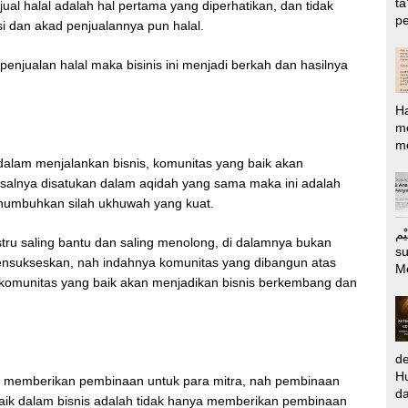
ta
l halal adalah hal pertama yang diperhatikan, dan tidak
pe
si dan akad penjualannya pun halal.
 penjualan halal maka bisinis ini menjadi berkah dan hasilnya
H
m
me
alam menjalankan bisnis, komunitas yang baik akan
misalnya disatukan dalam aqidah yang sama maka ini adalah
numbuhkan silah ukhuwah yang kuat.
الرَّحِيْم Puj
stru saling bantu dan saling menolong, di dalamnya bukan
s
ensukseskan, nah indahnya komunitas yang dibangun atas
M
 komunitas yang baik akan menjadikan bisnis berkembang dan
d
Hu
a memberikan pembinaan untuk para mitra, nah pembinaan
da
baik dalam bisnis adalah tidak hanya memberikan pembinaan