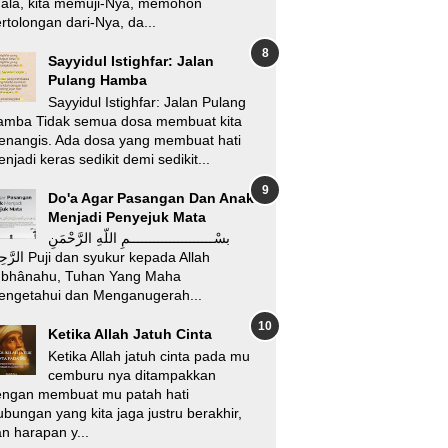
’ala, kita memuji-Nya, memohon
rtolongan dari-Nya, da...
Sayyidul Istighfar: Jalan
Pulang Hamba
Sayyidul Istighfar: Jalan Pulang
amba Tidak semua dosa membuat kita
enangis. Ada dosa yang membuat hati
njadi keras sedikit demi sedikit...
Do'a Agar Pasangan Dan Anak
Menjadi Penyejuk Mata
بسْـــــــــــــــــــــمِ اللّهِ الرَّحْمَنِ
i dan syukur kepada Allah
ubhânahu, Tuhan Yang Maha
engetahui dan Menganugerah...
Ketika Allah Jatuh Cinta
Ketika Allah jatuh cinta pada mu
cemburu nya ditampakkan
engan membuat mu patah hati
bungan yang kita jaga justru berakhir,
n harapan y...