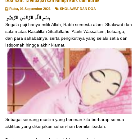
Doa Saat Mendapatkan Mimpi Baik dan Buruk
Rabu, 01 September 2021
SHOLAWAT DAN DOA
بِسْمِ اللّهِ الرَّحْمَنِ الرَّحِيْمِ
Segala puji hanya milik Allah, Rabb semesta alam. Shalawat dan
salam atas Rasulillah Shallallahu 'Alaihi Wassallam, keluarga,
dan para sahabatnya, serta pengikutnya yang selalu setia dan
Istiqomah hingga akhir kiamat.
Sebagai seorang muslim yang beriman kita berharap semua
aktifitas yang dikerjakan sehari-hari bernilai ibadah.