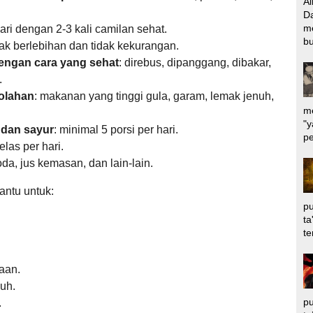
Al
Da
m
ari dengan 2-3 kali camilan sehat.
bu
ak berlebihan dan tidak kekurangan.
engan cara yang sehat
:
direbus,
dipanggang,
dibakar,
.
olahan
:
makanan yang tinggi gula,
garam,
lemak jenuh,
me
"y
dan sayur
:
minimal 5 porsi per hari.
pe
elas per hari.
da,
jus kemasan,
dan lain-lain.
ntu untuk:
pu
ta
te
aan.
uh.
pu
.