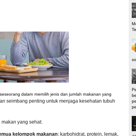
Me
T
so
P
 seseorang dalam memilih jenis dan jumlah makanan yang
be
an seimbang penting untuk menjaga kesehatan tubuh
pe
pe
la makan yang sehat:
semua kelompok makanan
:
karbohidrat,
protein,
lemak,