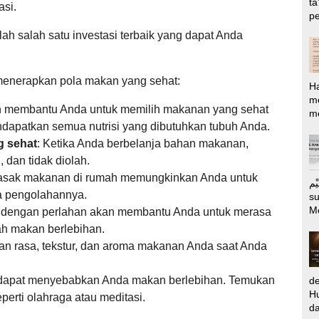
ta
si.
pe
ah salah satu investasi terbaik yang dapat Anda
 menerapkan pola makan yang sehat:
H
m
n membantu Anda untuk memilih makanan yang sehat
me
apatkan semua nutrisi yang dibutuhkan tubuh Anda.
g sehat
:
Ketika Anda berbelanja bahan makanan,
,
dan tidak diolah.
ak makanan di rumah memungkinkan Anda untuk
الرَّحِيْم Puj
a pengolahannya.
s
M
dengan perlahan akan membantu Anda untuk merasa
h makan berlebihan.
an rasa,
tekstur,
dan aroma makanan Anda saat Anda
dapat menyebabkan Anda makan berlebihan.
Temukan
d
Hu
perti olahraga atau meditasi.
da