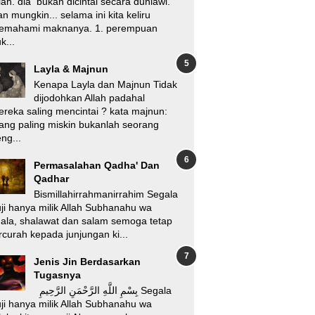
lah. dia bukan dicintai secara duniawi.
n mungkin... selama ini kita keliru
emahami maknanya. 1. perempuan
k...
Layla & Majnun
Kenapa Layla dan Majnun Tidak
dijodohkan Allah padahal
reka saling mencintai ? kata majnun:
ang paling miskin bukanlah seorang
ng...
Permasalahan Qadha' Dan
Qadhar
Bismillahirrahmanirrahim Segala
ji hanya milik Allah Subhanahu wa
'ala, shalawat dan salam semoga tetap
rcurah kepada junjungan ki...
Jenis Jin Berdasarkan
Tugasnya
بِسْمِ اللَّهِ الرَّحْمَنِ الرَّحِيمِ Segala
ji hanya milik Allah Subhanahu wa