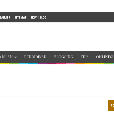
CLAIMER
SITEMAP
IKUTI BLOG
 ISLAM
PENDIDIKAN
BLOGGING
TIPS
ONLINES
P
n