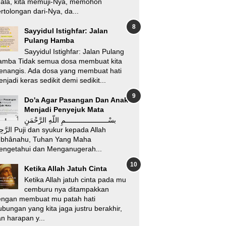
’ala, kita memuji-Nya, memohon
rtolongan dari-Nya, da...
Sayyidul Istighfar: Jalan
Pulang Hamba
Sayyidul Istighfar: Jalan Pulang
amba Tidak semua dosa membuat kita
enangis. Ada dosa yang membuat hati
njadi keras sedikit demi sedikit...
Do'a Agar Pasangan Dan Anak
Menjadi Penyejuk Mata
بسْـــــــــــــــــــــمِ اللّهِ الرَّحْمَنِ
i dan syukur kepada Allah
ubhânahu, Tuhan Yang Maha
engetahui dan Menganugerah...
Ketika Allah Jatuh Cinta
Ketika Allah jatuh cinta pada mu
cemburu nya ditampakkan
engan membuat mu patah hati
bungan yang kita jaga justru berakhir,
n harapan y...