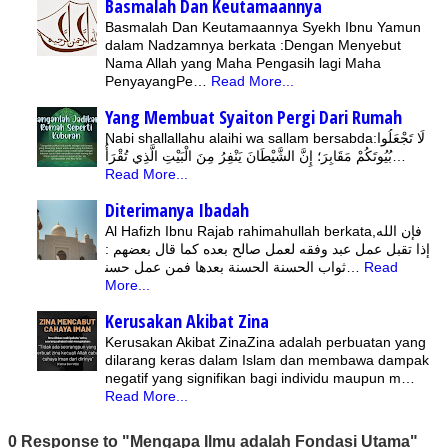
Basmalah Dan Keutamaannya
Basmalah Dan Keutamaannya Syekh Ibnu Yamun
dalam Nadzamnya berkata :Dengan Menyebut
Nama Allah yang Maha Pengasih lagi Maha
PenyayangPe…
Read More...
Yang Membuat Syaiton Pergi Dari Rumah
Nabi shallallahu alaihi wa sallam bersabda:لَا تَجْعَلُوا
بُيُوتَكُمْ مَقَابِرَ؛ إِنَّ الشَّيْطَانَ يَنْفِرُ مِنَ الْبَيْتِ الَّذِي تُقْرَأُ…
Read More...
Diterimanya Ibadah
Al Hafizh Ibnu Rajab rahimahullah berkata,ﻓﺈﻥ ﺍﻟﻠﻪ
ﺇﺫﺍ ﺗﻘﺒﻞ ﻋﻤﻞ ﻋﺒﺪ ﻭﻓﻘﻪ ﻟﻌﻤﻞ ﺻﺎﻟﺢ ﺑﻌﺪﻩ ﻛﻤﺎ ﻗﺎﻝ ﺑﻌﻀﻬﻢ :
ﺛﻮﺍﺏ ﺍﻟﺤﺴﻨﺔ ﺍﻟﺤﺴﻨﺔ ﺑﻌﺪﻫﺎ ﻓﻤﻦ ﻋﻤﻞ ﺣﺴﻨ…
Read
More...
Kerusakan Akibat Zina
Kerusakan Akibat ZinaZina adalah perbuatan yang
dilarang keras dalam Islam dan membawa dampak
negatif yang signifikan bagi individu maupun m…
Read More...
0 Response to "Mengapa Ilmu adalah Fondasi Utama"