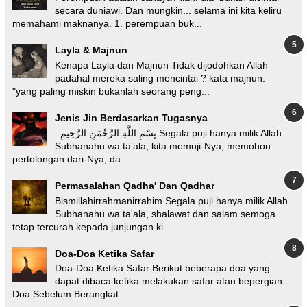
secara duniawi. Dan mungkin... selama ini kita keliru
memahami maknanya. 1. perempuan buk...
Layla & Majnun
Kenapa Layla dan Majnun Tidak dijodohkan Allah
padahal mereka saling mencintai ? kata majnun:
"yang paling miskin bukanlah seorang peng...
Jenis Jin Berdasarkan Tugasnya
بِسْمِ اللَّهِ الرَّحْمَنِ الرَّحِيمِ Segala puji hanya milik Allah
Subhanahu wa ta’ala, kita memuji-Nya, memohon
pertolongan dari-Nya, da...
Permasalahan Qadha' Dan Qadhar
Bismillahirrahmanirrahim Segala puji hanya milik Allah
Subhanahu wa ta'ala, shalawat dan salam semoga
tetap tercurah kepada junjungan ki...
Doa-Doa Ketika Safar
Doa-Doa Ketika Safar Berikut beberapa doa yang
dapat dibaca ketika melakukan safar atau bepergian:
Doa Sebelum Berangkat: