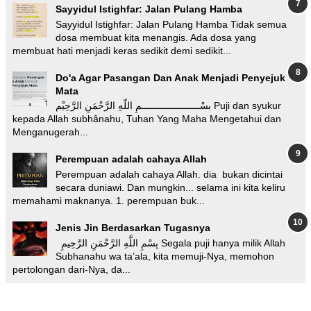
Sayyidul Istighfar: Jalan Pulang Hamba
Sayyidul Istighfar: Jalan Pulang Hamba Tidak semua
dosa membuat kita menangis. Ada dosa yang
membuat hati menjadi keras sedikit demi sedikit...
Do'a Agar Pasangan Dan Anak Menjadi Penyejuk
Mata
بسْـــــــــــــــــــــمِ اللّهِ الرَّحْمَنِ الرَّحِيْم Puji dan syukur
kepada Allah subhânahu, Tuhan Yang Maha Mengetahui dan
Menganugerah...
Perempuan adalah cahaya Allah
Perempuan adalah cahaya Allah. dia bukan dicintai
secara duniawi. Dan mungkin... selama ini kita keliru
memahami maknanya. 1. perempuan buk...
Jenis Jin Berdasarkan Tugasnya
بِسْمِ اللَّهِ الرَّحْمَنِ الرَّحِيمِ Segala puji hanya milik Allah
Subhanahu wa ta’ala, kita memuji-Nya, memohon
pertolongan dari-Nya, da...