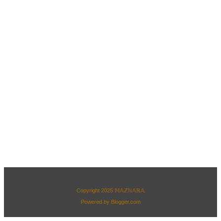
Copyright 2025
𝕄𝔸ℤℕ𝔸ℝ𝔸
Powered by
Blogger.com