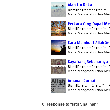
Alah Itu Dekat
Bismillâhirrahmânirrahîm.
Maha Mengetahui dan Me
Perkara Yang Dapat M
Bismillâhirrahmânirrahîm.
Maha Mengetahui dan Me
Cara Membuat Allah S
Bismillâhirrahmânirrahîm.
Maha Mengetahui dan Me
Kaya Yang Sebenarnya
Bismillâhirrahmânirrahîm.
Maha Mengetahui dan Me
Amanah Curhat
Bismillâhirrahmânirrahîm.
Maha Mengetahui dan Me
0 Response to "Istri Shalihah"