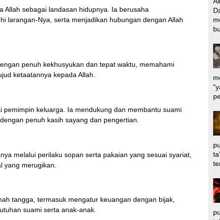
Al
da Allah sebagai landasan hidupnya. Ia berusaha
Da
hi larangan-Nya, serta menjadikan hubungan dengan Allah
m
bu
u dengan penuh kekhusyukan dan tepat waktu, memahami
jud ketaatannya kepada Allah.
me
"y
pe
gai pemimpin keluarga. Ia mendukung dan membantu suami
dengan penuh kasih sayang dan pengertian.
pu
ta
ya melalui perilaku sopan serta pakaian yang sesuai syariat,
te
hal yang merugikan.
umah tangga, termasuk mengatur keuangan dengan bijak,
tuhan suami serta anak-anak.
pu