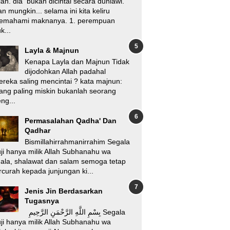
lah. dia bukan dicintai secara duniawi.
n mungkin... selama ini kita keliru
emahami maknanya. 1. perempuan
k...
Layla & Majnun
Kenapa Layla dan Majnun Tidak
dijodohkan Allah padahal
reka saling mencintai ? kata majnun:
ang paling miskin bukanlah seorang
ng...
Permasalahan Qadha' Dan
Qadhar
Bismillahirrahmanirrahim Segala
ji hanya milik Allah Subhanahu wa
'ala, shalawat dan salam semoga tetap
rcurah kepada junjungan ki...
Jenis Jin Berdasarkan
Tugasnya
بِسْمِ اللَّهِ الرَّحْمَنِ الرَّحِيمِ Segala
ji hanya milik Allah Subhanahu wa