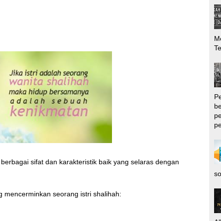
Me
T
P
be
pe
pe
 berbagai sifat dan karakteristik baik yang selaras dengan
so
g mencerminkan seorang istri shalihah: