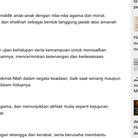
ta
pe
ndidik anak-anak dengan nilai-nilai agama dan moral,
h dan shalihah sebagai bentuk tanggung jawab atas amanah
H
m
me
pi ujian kehidupan serta kemampuan untuk memaafkan
 lainnya, mencerminkan ketenangan dan kedewasaan.
s nikmat Allah dalam segala keadaan, baik saat senang maupun
الرَّحِيْم Puj
 dalam hidupnya.
s
M
agama, dan menunjukkan akhlak mulia seperti kejujuran,
ap.
d
Hu
da
dengan tetangga dan kerabat, serta berusaha membantu