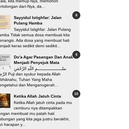
’ala, kita memuji-Nya, memohon
rtolongan dari-Nya, da...
Sayyidul Istighfar: Jalan
Pulang Hamba
Sayyidul Istighfar: Jalan Pulang
amba Tidak semua dosa membuat kita
enangis. Ada dosa yang membuat hati
njadi keras sedikit demi sedikit...
Do'a Agar Pasangan Dan Anak
Menjadi Penyejuk Mata
بسْـــــــــــــــــــــمِ اللّهِ الرَّحْمَنِ
i dan syukur kepada Allah
ubhânahu, Tuhan Yang Maha
engetahui dan Menganugerah...
Ketika Allah Jatuh Cinta
Ketika Allah jatuh cinta pada mu
cemburu nya ditampakkan
engan membuat mu patah hati
bungan yang kita jaga justru berakhir,
n harapan y...