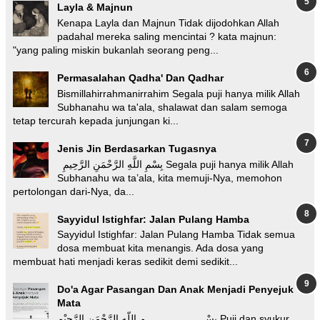
Layla & Majnun
Kenapa Layla dan Majnun Tidak dijodohkan Allah
padahal mereka saling mencintai ? kata majnun:
"yang paling miskin bukanlah seorang peng...
Permasalahan Qadha' Dan Qadhar
Bismillahirrahmanirrahim Segala puji hanya milik Allah
Subhanahu wa ta'ala, shalawat dan salam semoga
tetap tercurah kepada junjungan ki...
Jenis Jin Berdasarkan Tugasnya
بِسْمِ اللَّهِ الرَّحْمَنِ الرَّحِيمِ Segala puji hanya milik Allah
Subhanahu wa ta’ala, kita memuji-Nya, memohon
pertolongan dari-Nya, da...
Sayyidul Istighfar: Jalan Pulang Hamba
Sayyidul Istighfar: Jalan Pulang Hamba Tidak semua
dosa membuat kita menangis. Ada dosa yang
membuat hati menjadi keras sedikit demi sedikit...
Do'a Agar Pasangan Dan Anak Menjadi Penyejuk
Mata
بسْـــــــــــــــــــــمِ اللّهِ الرَّحْمَنِ الرَّحِيْم Puji dan syukur