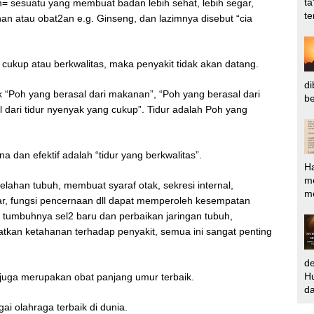
ta
oh= sesuatu yang membuat badan lebih sehat, lebih segar,
te
nan atau obat2an e.g. Ginseng, dan lazimnya disebut “cia
 cukup atau berkwalitas, maka penyakit tidak akan datang.
di
ik “Poh yang berasal dari makanan”, “Poh yang berasal dari
be
 dari tidur nyenyak yang cukup”. Tidur adalah Poh yang
 dan efektif adalah “tidur yang berkwalitas”.
H
m
elahan tubuh, membuat syaraf otak, sekresi internal,
me
lar, fungsi pencernaan dll dapat memperoleh kesempatan
 tumbuhnya sel2 baru dan perbaikan jaringan tubuh,
kan ketahanan terhadap penyakit, semua ini sangat penting
d
Hu
, juga merupakan obat panjang umur terbaik.
da
i olahraga terbaik di dunia.