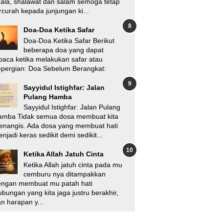
'ala, shalawat dan salam semoga tetap
rcurah kepada junjungan ki...
Doa-Doa Ketika Safar
Doa-Doa Ketika Safar Berikut
beberapa doa yang dapat
baca ketika melakukan safar atau
pergian: Doa Sebelum Berangkat:
Sayyidul Istighfar: Jalan
Pulang Hamba
Sayyidul Istighfar: Jalan Pulang
amba Tidak semua dosa membuat kita
enangis. Ada dosa yang membuat hati
njadi keras sedikit demi sedikit...
Ketika Allah Jatuh Cinta
Ketika Allah jatuh cinta pada mu
cemburu nya ditampakkan
engan membuat mu patah hati
bungan yang kita jaga justru berakhir,
n harapan y...