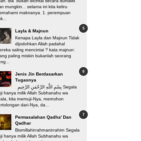
lah. dia bukan dicintai secara duniawi.
n mungkin... selama ini kita keliru
emahami maknanya. 1. perempuan
k...
Layla & Majnun
Kenapa Layla dan Majnun Tidak
dijodohkan Allah padahal
reka saling mencintai ? kata majnun:
ang paling miskin bukanlah seorang
ng...
Jenis Jin Berdasarkan
Tugasnya
بِسْمِ اللَّهِ الرَّحْمَنِ الرَّحِيمِ Segala
ji hanya milik Allah Subhanahu wa
’ala, kita memuji-Nya, memohon
rtolongan dari-Nya, da...
Permasalahan Qadha' Dan
Qadhar
Bismillahirrahmanirrahim Segala
ji hanya milik Allah Subhanahu wa