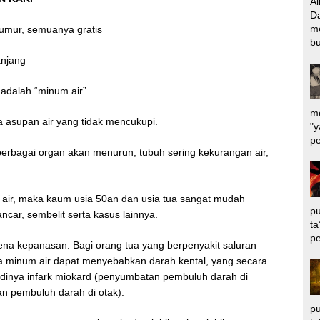
Al
Da
m
 umur, semuanya gratis
bu
anjang
 adalah “minum air”.
me
 asupan air yang tidak mencukupi.
"y
pe
berbagai organ akan menurun, tubuh sering kekurangan air,
air, maka kaum usia 50an dan usia tua sangat mudah
pu
ancar, sembelit serta kasus lainnya.
ta
pe
ena kepanasan. Bagi orang tua yang berpenyakit saluran
ya minum air dapat menyebabkan darah kental, yang secara
adinya infark miokard (penyumbatan pembuluh darah di
an pembuluh darah di otak).
pu