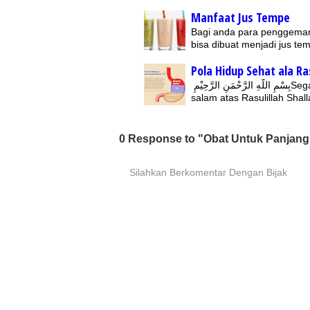
Manfaat Jus Tempe
Bagi anda para penggemar
bisa dibuat menjadi jus 
Pola Hidup Sehat ala Ra
بِسْمِ اللّهِ الرَّحْمَنِ الرَّحِيْمِSegala puji hanya milik Allah, Rabb semesta alam. Shalawat dan
salam atas Rasulillah Shal
0 Response to "Obat Untuk Panjan
Silahkan Berkomentar Dengan Bijak