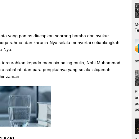
Me
T
n kata yang pantas diucapkan seorang hamba dan syukur
moga rahmat dan karunia-Nya selalu menyertai setiaplangkah-
da-Nya.
so
tap tercurahkan kepada manusia paling mulia, Nabi Muhammad
 para sahabat, dan para pengikutnya yang selalu istiqamah
khir zaman
P
be
pe
pe
N KAKI