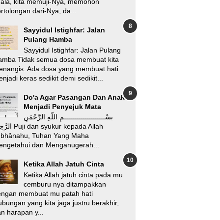
’ala, kita memuji-Nya, memohon
rtolongan dari-Nya, da...
Sayyidul Istighfar: Jalan
Pulang Hamba
Sayyidul Istighfar: Jalan Pulang
amba Tidak semua dosa membuat kita
enangis. Ada dosa yang membuat hati
njadi keras sedikit demi sedikit...
Do'a Agar Pasangan Dan Anak
Menjadi Penyejuk Mata
بسْـــــــــــــــــــــمِ اللّهِ الرَّحْمَنِ
i dan syukur kepada Allah
ubhânahu, Tuhan Yang Maha
engetahui dan Menganugerah...
Ketika Allah Jatuh Cinta
Ketika Allah jatuh cinta pada mu
cemburu nya ditampakkan
engan membuat mu patah hati
bungan yang kita jaga justru berakhir,
n harapan y...