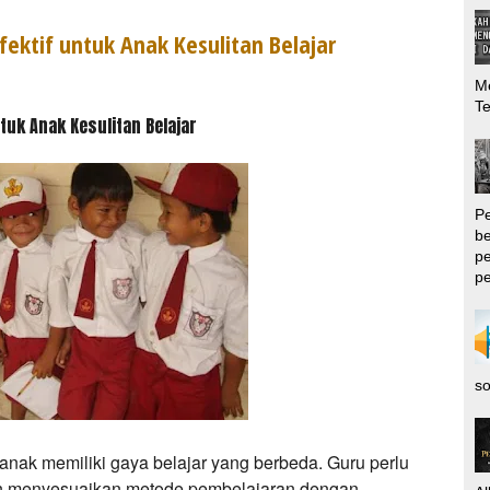
fektif untuk Anak Kesulitan Belajar
Me
T
tuk Anak Kesulitan Belajar
P
be
pe
pe
so
anak memiliki gaya belajar yang berbeda. Guru perlu
n menyesuaikan metode pembelajaran dengan