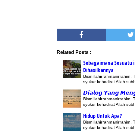
Related Posts :
Sebagaimana Sesuatu it
Dihasilkannya
Bismillahirrahmanirrahim.
syukur kehadirat Allah su
𝘿𝙞𝙖𝙡𝙤𝙜 𝙔𝙖𝙣𝙜 𝙈𝙚𝙣
Bismillahirrahmanirrahim.
syukur kehadirat Allah su
Hidup Untuk Apa?
Bismillahirrahmanirrahim.
syukur kehadirat Allah su