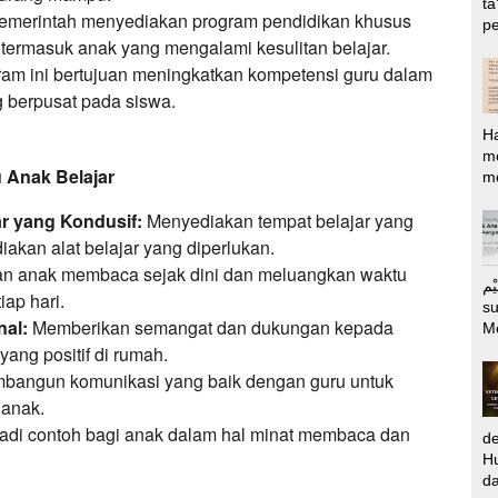
ta
merintah menyediakan program pendidikan khusus
pe
termasuk anak yang mengalami kesulitan belajar.
am ini bertujuan meningkatkan kompetensi guru dalam
 berpusat pada siswa.
H
m
 Anak Belajar
me
r yang Kondusif:
Menyediakan tempat belajar yang
akan alat belajar yang diperlukan.
 anak membaca sejak dini dan meluangkan waktu
الرَّحِيْم Puj
ap hari.
s
al:
Memberikan semangat dan dukungan kepada
M
ang positif di rumah.
angun komunikasi yang baik dengan guru untuk
anak.
adi contoh bagi anak dalam hal minat membaca dan
d
Hu
da