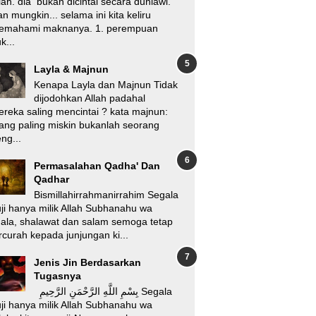
lah. dia bukan dicintai secara duniawi.
n mungkin... selama ini kita keliru
emahami maknanya. 1. perempuan
k...
Layla & Majnun
Kenapa Layla dan Majnun Tidak
dijodohkan Allah padahal
reka saling mencintai ? kata majnun:
ang paling miskin bukanlah seorang
ng...
Permasalahan Qadha' Dan
Qadhar
Bismillahirrahmanirrahim Segala
ji hanya milik Allah Subhanahu wa
'ala, shalawat dan salam semoga tetap
rcurah kepada junjungan ki...
Jenis Jin Berdasarkan
Tugasnya
بِسْمِ اللَّهِ الرَّحْمَنِ الرَّحِيمِ Segala
ji hanya milik Allah Subhanahu wa