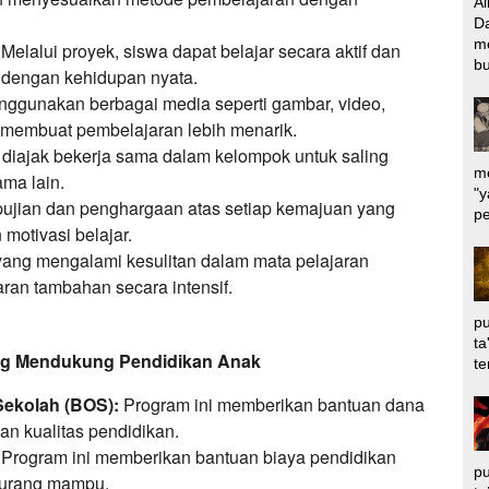
Al
Da
m
Melalui proyek, siswa dapat belajar secara aktif dan
bu
 dengan kehidupan nyata.
ggunakan berbagai media seperti gambar, video,
 membuat pembelajaran lebih menarik.
diajak bekerja sama dalam kelompok untuk saling
me
ama lain.
"y
ujian dan penghargaan atas setiap kemajuan yang
pe
motivasi belajar.
yang mengalami kesulitan dalam mata pelajaran
aran tambahan secara intensif.
pu
ta
ng Mendukung Pendidikan Anak
te
Sekolah (BOS):
Program ini memberikan bantuan dana
n kualitas pendidikan.
Program ini memberikan bantuan biaya pendidikan
pu
kurang mampu.